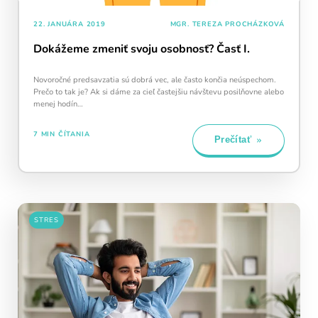
22. JANUÁRA 2019
MGR. TEREZA PROCHÁZKOVÁ
Dokážeme zmeniť svoju osobnosť? Časť I.
Novoročné predsavzatia sú dobrá vec, ale často končia neúspechom.
Prečo to tak je? Ak si dáme za cieľ častejšiu návštevu posilňovne alebo
menej hodín…
7 MIN ČÍTANIA
Prečítať
STRES