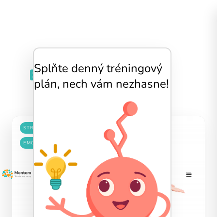
Splňte denný tréningový
Emócie a psychika
plán, nech vám nezhasne!
STRES
EMÓCIE