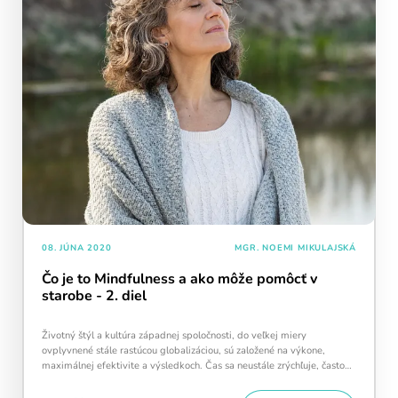
žiarovka
– symbol úspešne splneného tréningu.
Snažte sa udržať žiarovku svietiť čo najdlhšie –
každý deň navyše pomáha vašej mysli zostať
aktívnou a v kondícii.
Kalendár sleduje vašu dennú tréningovú
aktivitu:
08. JÚNA 2020
MGR. NOEMI MIKULAJSKÁ
Modré políčko:
Bez tréningu
Čo je to Mindfulness a ako môže pomôcť v
Oranžové políčko:
Farba ukazuje intenzitu
starobe - 2. diel
tréningu, ako svietivosť žiarovky.
1 cvičenie = 20 % intenzity
5 cvičení = 100 % intenzity
Životný štýl a kultúra západnej spoločnosti, do veľkej miery
ovplyvnené stále rastúcou globalizáciou, sú založené na výkone,
1
2
3
4
5
maximálnej efektivite a výsledkoch. Čas sa neustále zrýchľuje, často
sa nám stáva, že si…