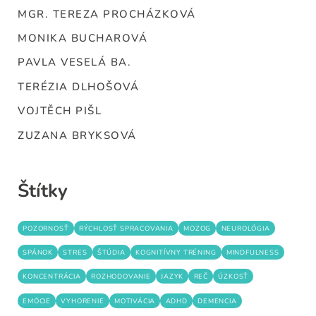
MGR. TEREZA PROCHÁZKOVÁ
MONIKA BUCHAROVÁ
PAVLA VESELÁ BA.
TERÉZIA DLHOŠOVÁ
VOJTĚCH PIŠL
ZUZANA BRYKSOVÁ
Štítky
POZORNOSŤ
RÝCHLOSŤ SPRACOVANIA
MOZOG
NEUROLÓGIA
SPÁNOK
STRES
ŠTÚDIA
KOGNITÍVNY TRÉNING
MINDFULNESS
KONCENTRÁCIA
ROZHODOVANIE
JAZYK
REČ
ÚZKOSŤ
EMÓCIE
VYHORENIE
MOTIVÁCIA
ADHD
DEMENCIA