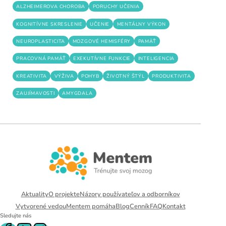
ALZHEIMEROVA CHOROBA
PORUCHY UČENIA
KOGNITÍVNE SKRESLENIE
UČENIE
MENTÁLNY VÝKON
NEUROPLASTICITA
MOZGOVÉ HEMISFÉRY
PAMÄŤ
PRACOVNÁ PAMÄŤ
EXEKUTÍVNE FUNKCIE
INTELIGENCIA
KREATIVITA
VÝŽIVA
POHYB
ŽIVOTNÝ ŠTÝL
PRODUKTIVITA
ZAUJÍMAVOSTI
AMYGDALA
Aktuality
O projekte
Názory používateľov a odborníkov
Vytvorené vedou
Mentem pomáha
Blog
Cenník
FAQ
Kontakt
Sledujte nás