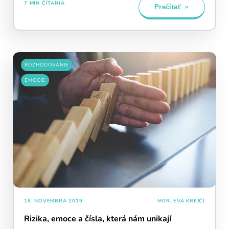
7 MIN ČÍTANIA
Prečítať
ROZHODOVANIE
EMÓCIE
Pravidelný krátky tréning
podporuje
18. NOVEMBRA 2019
MGR. EVA KREJČÍ
neuroplasticitu mozgu
, zlepšuje pozornosť,
Rizika, emoce a čísla, která nám unikají
pamäť aj mentálnu flexibilitu.