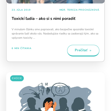
23. JÚLA 2019
MGR. TEREZA PROCHÁZKOVÁ
Toxickí ľudia – ako si s nimi poradiť
V minulom článku sme popisovali, ako bezpečne spoznáte toxické
správanie ľudí okolo vás. Nasledujúce riadky sa zaoberajú tým, ako sa
vplyvom toxicity …
6 MIN ČÍTANIA
Prečítať
EMÓCIE