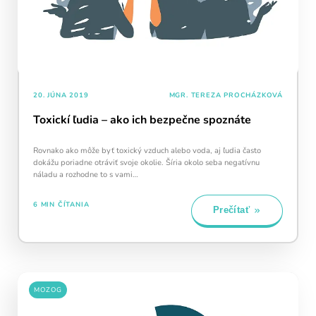
20. JÚNA 2019
MGR. TEREZA PROCHÁZKOVÁ
Toxickí ľudia – ako ich bezpečne spoznáte
Rovnako ako môže byť toxický vzduch alebo voda, aj ľudia často
dokážu poriadne otráviť svoje okolie. Šíria okolo seba negatívnu
náladu a rozhodne to s vami…
6 MIN ČÍTANIA
Prečítať
MOZOG