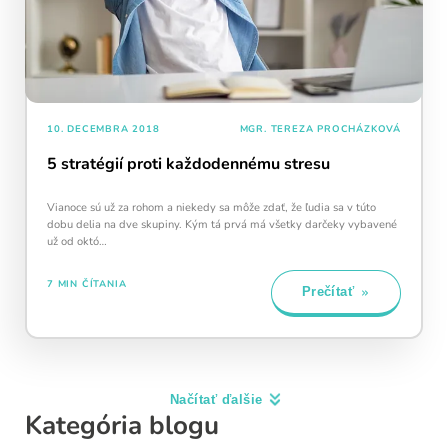
10. DECEMBRA 2018
MGR. TEREZA PROCHÁZKOVÁ
5 stratégií proti každodennému stresu
Vianoce sú už za rohom a niekedy sa môže zdať, že ľudia sa v túto
dobu delia na dve skupiny. Kým tá prvá má všetky darčeky vybavené
už od októ…
7 MIN ČÍTANIA
Prečítať
Kategória blogu