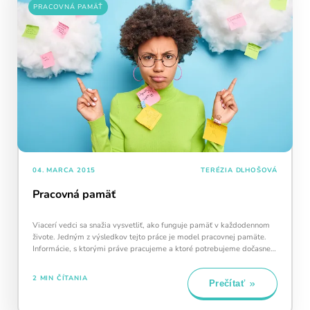
PRACOVNÁ PAMÄŤ
04. MARCA 2015
TERÉZIA DLHOŠOVÁ
Pracovná pamäť
Viacerí vedci sa snažia vysvetliť, ako funguje pamäť v každodennom
živote. Jedným z výsledkov tejto práce je model pracovnej pamäte.
Informácie, s ktorými práve pracujeme a ktoré potrebujeme dočasne
uložiť,…
2 MIN ČÍTANIA
Prečítať