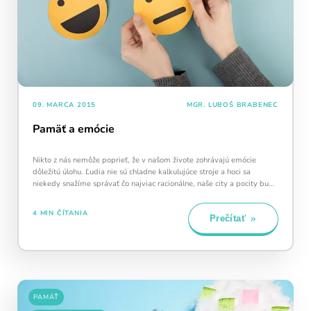
09. MARCA 2015
MGR. LUBOŠ BRABENEC
Pamäť a emócie
Nikto z nás nemôže poprieť, že v našom živote zohrávajú emócie
dôležitú úlohu. Ľudia nie sú chladne kalkulujúce stroje a hoci sa
niekedy snažíme správať čo najviac racionálne, naše city a pocity budú
mať na naše…
4 MIN ČÍTANIA
Prečítať
PAMÄŤ