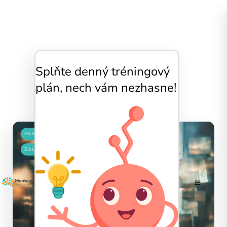
Splňte denný tréningový
Pamäť
plán, nech vám nezhasne!
PAMÄŤ
ZAUJÍMAVOSTI