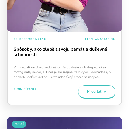
05. DECEMBRA 2016
ELENI ANASTASIOU
Spôsoby, ako zlepšiť svoju pamäť a duševné
schopnosti
V minulosti zastávali vedci názor, že po dosiahnutí dospelosti sa
mozog ďalej nevyvíja. Dnes je ale zrejmé, že k vývoju dochádza aj v
priebehu ďalších dekád. Tento adaptívný proces sa nazýva
neuroplasticita. A…
3 MIN ČÍTANIA
Prečítať
PAMÄŤ