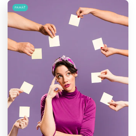
PAMÄŤ
Pravidelný krátky tréning
podporuje
neuroplasticitu mozgu
, zlepšuje pozornosť,
pamäť aj mentálnu flexibilitu.