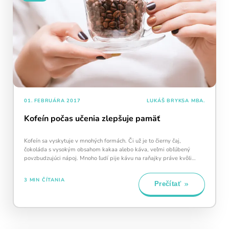
žiarovka
– symbol úspešne splneného tréningu.
Snažte sa udržať žiarovku svietiť čo najdlhšie –
každý deň navyše pomáha vašej mysli zostať
aktívnou a v kondícii.
01. FEBRUÁRA 2017
LUKÁŠ BRYKSA MBA.
Kofeín počas učenia zlepšuje pamäť
Kalendár sleduje vašu dennú tréningovú
aktivitu:
Kofeín sa vyskytuje v mnohých formách. Či už je to čierny čaj,
čokoláda s vysokým obsahom kakaa alebo káva, veľmi obľúbený
Modré políčko:
Bez tréningu
povzbudzujúci nápoj. Mnoho ľudí pije kávu na raňajky práve kvôli
Oranžové políčko:
Farba ukazuje intenzitu
obsahu kofeínu, aby sa…
tréningu, ako svietivosť žiarovky.
1 cvičenie = 20 % intenzity
3 MIN ČÍTANIA
Prečítať
5 cvičení = 100 % intenzity
1
2
3
4
5