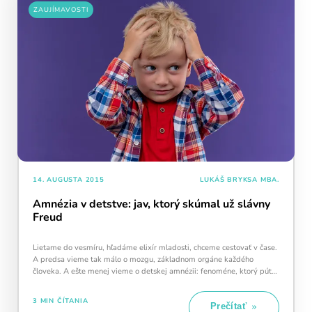
ZAUJÍMAVOSTI
14. AUGUSTA 2015
LUKÁŠ BRYKSA MBA.
Amnézia v detstve: jav, ktorý skúmal už slávny
Freud
Lietame do vesmíru, hľadáme elixír mladosti, chceme cestovať v čase.
A predsa vieme tak málo o mozgu, základnom orgáne každého
človeka. A ešte menej vieme o detskej amnézii: fenoméne, ktorý púta
pozornosť…
3 MIN ČÍTANIA
Prečítať