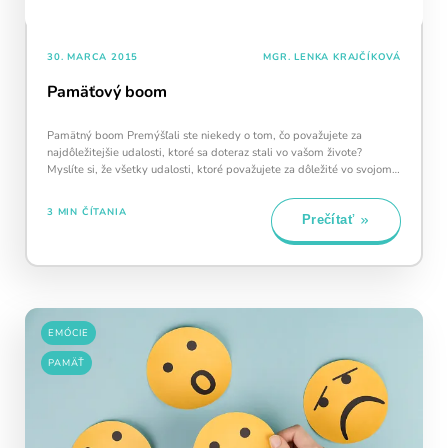
30. MARCA 2015
MGR. LENKA KRAJČÍKOVÁ
Pamäťový boom
Pamätný boom Premýšľali ste niekedy o tom, čo považujete za
najdôležitejšie udalosti, ktoré sa doteraz stali vo vašom živote?
Myslíte si, že všetky udalosti, ktoré považujete za dôležité vo svojom
živote, tak…
3 MIN ČÍTANIA
Prečítať
EMÓCIE
PAMÄŤ