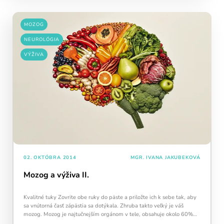
MOZOG
NEUROLÓGIA
VÝŽIVA
02. OKTÓBRA 2014
MGR. IVANA JAKUBEKOVÁ
Mozog a výživa II.
Kvalitné tuky Zovrite obe ruky do päste a priložte ich k sebe tak, aby
sa vnútorná časť zápästia sa dotýkala. Zhruba takto veľký je váš
mozog. Mozog je najtučnejším orgánom v tele, obsahuje okolo 60%
tuku. …