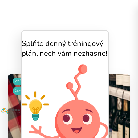
Splňte denný tréningový
Výživa
plán, nech vám nezhasne!
VÝŽIVA
ŽIVOTNÝ ŠTÝL