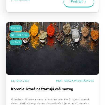
Prečítať
MOZOG
NEUROLÓGIA
VÝŽIVA
13. JÚNA 2017
MGR. TEREZA PROCHÁZKOVÁ
Korenie, ktorá naštartujú váš mozog
V dnešnom článku sa zameriame na korenie, ktoré majú schopnosť
nielen očistiť náš organizmus, ale predovšetkým ochrániť zdravie a