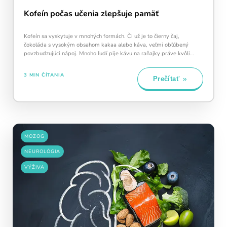
Kofeín počas učenia zlepšuje pamäť
Kofeín sa vyskytuje v mnohých formách. Či už je to čierny čaj,
čokoláda s vysokým obsahom kakaa alebo káva, veľmi obľúbený
povzbudzujúci nápoj. Mnoho ľudí pije kávu na raňajky práve kvôli
obsahu kofeínu, aby sa…
3 MIN ČÍTANIA
Prečítať
MOZOG
NEUROLÓGIA
VÝŽIVA