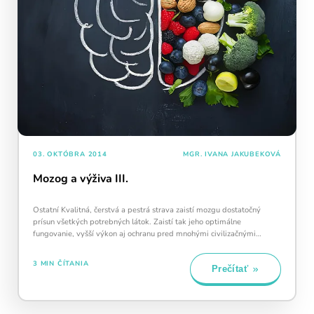
03. OKTÓBRA 2014
MGR. IVANA JAKUBEKOVÁ
Mozog a výživa III.
Ostatní Kvalitná, čerstvá a pestrá strava zaistí mozgu dostatočný
prísun všetkých potrebných látok. Zaistí tak jeho optimálne
fungovanie, vyšší výkon aj ochranu pred mnohými civilizačnými
ochoreniami. …
3 MIN ČÍTANIA
Prečítať