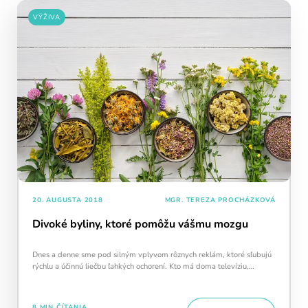
VÝŽIVA
20. AUGUSTA 2018
MGR. TEREZA PROCHÁZKOVÁ
Divoké byliny, ktoré pomôžu vášmu mozgu
Dnes a denne sme pod silným vplyvom rôznych reklám, ktoré sľubujú
rýchlu a účinnú liečbu ľahkých ochorení. Kto má doma televíziu,…
Pravidelný krátky tréning
podporuje
neuroplasticitu mozgu
, zlepšuje pozornosť,
pamäť aj mentálnu flexibilitu.
8 MIN ČÍTANIA