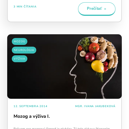
3 MIN ČÍTANIA
Prečítať
MOZOG
NEUROLÓGIA
VÝŽIVA
12. SEPTEMBRA 2014
MGR. IVANA JAKUBEKOVÁ
Mozog a výživa I.
Palivom pre mozgovú činnosť je glukóza. Tú telo získava štiepením