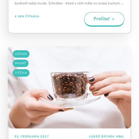
bystrosť našej mysle. Schválne - ktoré z nich máte vo svojej kuchyni a
použijete…
4 MIN ČÍTANIA
Prečítať
UČENIE
PAMÄŤ
VÝŽIVA
01. FEBRUÁRA 2017
LUKÁŠ BRYKSA MBA.