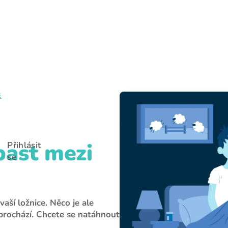
E-mail
Heslo
E
Zapomněli jste heslo?
Přihlásit se
past mezi
Přihlásit
se
vaší ložnice. Něco je ale
 prochází. Chcete se natáhnout