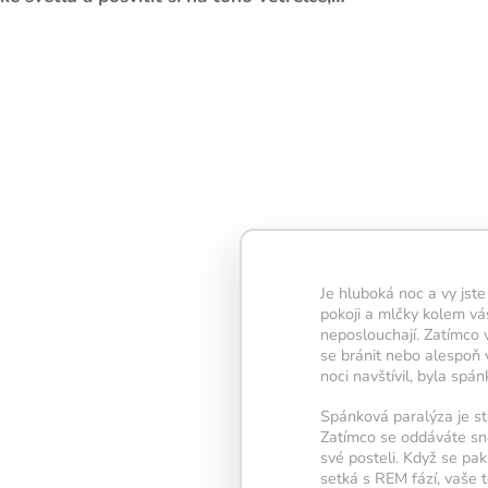
Denní trénink obsahuje 
která dohromady zabero
minut – tento čas je ide
pravidelnost i viditelné
Každé splněné cvičení 
Je hluboká noc a vy jste
část vaší
neuronové sít
pokoji a mlčky kolem vás
Jakmile dokončíte všech
neposlouchají. Zatímco 
rozsvítí se žárovka
– s
se bránit nebo alespoň v
splněného tréninku.
noci navštívil, byla spá
Snažte se udržet žárovku
Spánková paralýza je st
nejdéle – každý den n
Zatímco se oddáváte sněn
vaší mysli zůstat aktivní
své posteli. Když se pak
setká s REM fází, vaše 