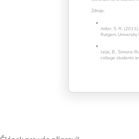
Pravidelný krá
Zdroje:
podporuje
Adler, S. R. (2011
neuroplastic
Rutgers University 
zlepšuje pozo
Jalal, B., Simons-R
paměť i mentá
college students a
flexibilitu.