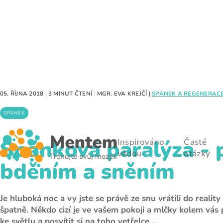
05. ŘÍJNA 2018
|
3 MINUT ČTENÍ
|
MGR. EVA KREJČÍ
|
SPÁNEK A REGENERAC
SPÁNEK
Spánková paralýza - 
Inspirováno
Časté
vědou
otázky
bděním a sněním
Je hluboká noc a vy jste se právě ze snu vrátili do reality 
špatně. Někdo cizí je ve vašem pokoji a mlčky kolem vás
ke světlu a posvítit si na toho vetřelce,…