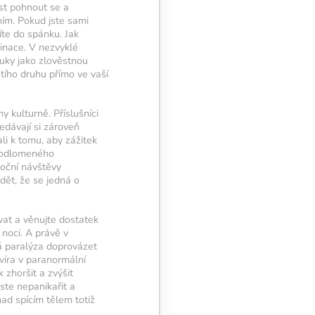
st pohnout se a
ním. Pokud jste sami
íte do spánku. Jak
inace. V nezvyklé
vuky jako zlověstnou
etího druhu přímo ve vaší
y kulturně. Příslušníci
edávají si zároveň
li k tomu, aby zážitek
 podlomeného
oční návštěvy
dět, že se jedná o
at a věnujte dostatek
noci. A právě v
 paralýza doprovázet
víra v paranormální
 zhoršit a zvýšit
ste nepanikařit a
ad spícím tělem totiž