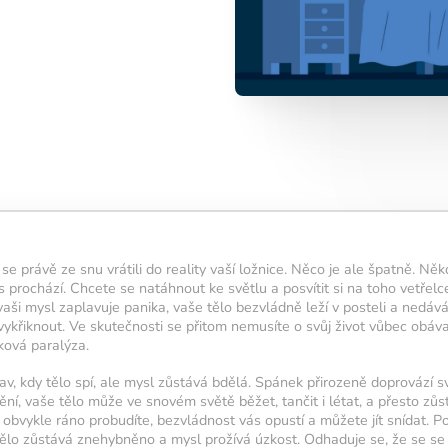
denní trénink?
5 cvičení,
u přibližně 15
ální pro
 výsledky.
aktivuje novou
 se právě ze snu vrátili do reality vaší ložnice. Něco je ale špatně. Něk
ě
.
 prochází. Chcete se natáhnout ke světlu a posvítit si na toho vetřelc
 5 cvičení,
vaši mysl zaplavuje panika, vaše tělo bezvládně leží v posteli a nedá
ymbol úspěšně
ykřiknout. Ve skutečnosti se přitom nemusíte o svůj život vůbec obáva
nková paralýza.
 svítit co
av, kdy tělo spí, ale mysl zůstává bdělá. Spánek přirozeně doprovází s
avíc pomáhá
í, vaše tělo může ve snovém světě běžet, tančit i létat, a přesto zůs
 a v kondici.
 obvykle ráno probudíte, bezvládnost vás opustí a můžete jít snídat. P
tělo zůstává znehybněno a mysl prožívá úzkost. Odhaduje se, že se s