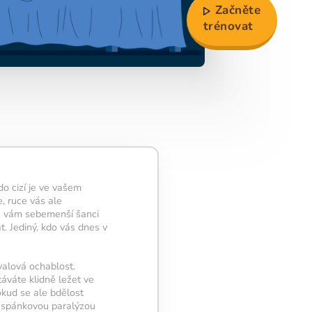
Začněte
trénovat
do cizí je ve vašem
e, ruce vás ale
vá vám sebemenší šanci
t. Jediný, kdo vás dnes v
valová ochablost.
táváte klidně ležet ve
okud se ale bdělost
e spánkovou paralýzou