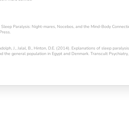
tký trénink
). Sleep Paralysis: Night-mares, Nocebos, and the Mind-Body Connect
itu mozku
,
Press.
rnost,
udolph, J., Jalal, B., Hinton, D.E. (2014). Explanations of sleep paraly
lní
nd the general population in Egypt and Denmark. Transcult Psychiatry