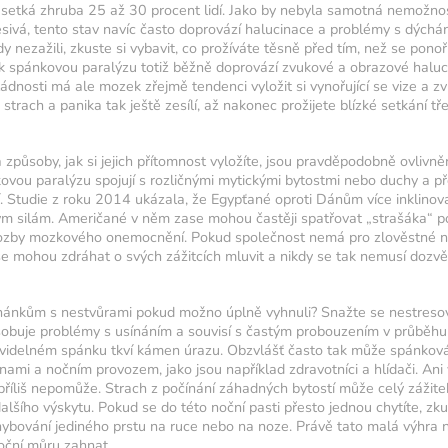
 setká zhruba 25 až 30 procent lidí. Jako by nebyla samotná nemožno
sivá, tento stav navíc často doprovází halucinace a problémy s dýchá
 nezažili, zkuste si vybavit, co prožíváte těsně před tím, než se ponoř
ak spánkovou paralýzu totiž běžně doprovází zvukové a obrazové haluc
denní
ádnosti má ale mozek zřejmě tendenci vyložit si vynořující se vize a z
strach a panika tak ještě zesílí, až nakonec prožijete blízké setkání tř
tréninku
působy, jak si jejich přítomnost vyložíte, jsou pravděpodobně ovlivněn
arva ukazuje
ovou paralýzu spojují s rozličnými mytickými bytostmi nebo duchy a př
ako svítivost
í. Studie z roku 2014 ukázala, že Egypťané oproti Dánům více inklinova
ným silám. Američané v něm zase mohou častěji spatřovat „strašáka“
nzity
rozby mozkového onemocnění. Pokud společnost nemá pro zlověstné n
 se mohou zdráhat o svých zážitcích mluvit a nikdy se tak nemusí dozvě
enzity
chánkům s nestvůrami pokud možno úplně vyhnuli? Snažte se nestresov
4
5
obuje problémy s usínáním a souvisí s častým probouzením v průběhu 
idelném spánku tkví kámen úrazu. Obzvlášť často tak může spánková
ami a nočním provozem, jako jsou například zdravotníci a hlídači. Ani 
říliš nepomůže. Strach z počínání záhadných bytostí může celý zážitek
lšího výskytu. Pokud se do této noční pasti přesto jednou chytíte, zku
ybování jediného prstu na ruce nebo na noze. Právě tato malá výhra n
ční můru zahnat.