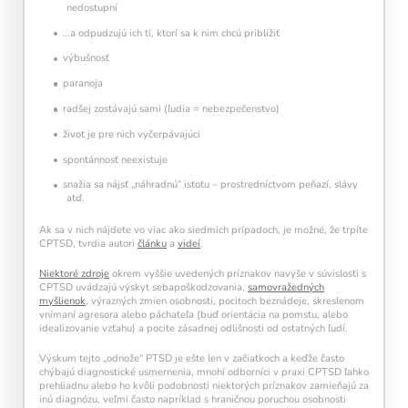
nedostupní
…a odpudzujú ich tí, ktorí sa k nim chcú priblížiť
výbušnosť
paranoja
radšej zostávajú sami (ľudia = nebezpečenstvo)
život je pre nich vyčerpávajúci
spontánnosť neexistuje
snažia sa nájsť „náhradnú“ istotu – prostredníctvom peňazí, slávy
atď.
Ak sa v nich nájdete vo viac ako siedmich prípadoch, je možné, že trpíte
CPTSD, tvrdia autori
článku
a
videí
.
Niektoré zdroje
okrem vyššie uvedených príznakov navyše v súvislosti s
CPTSD uvádzajú výskyt sebapoškodzovania,
samovražedných
myšlienok
, výrazných zmien osobnosti, pocitoch beznádeje, skreslenom
vnímaní agresora alebo páchateľa (buď orientácia na pomstu, alebo
idealizovanie vzťahu) a pocite zásadnej odlišnosti od ostatných ľudí.
Výskum tejto „odnože“ PTSD je ešte len v začiatkoch a keďže často
chýbajú diagnostické usmernenia, mnohí odborníci v praxi CPTSD ľahko
prehliadnu alebo ho kvôli podobnosti niektorých príznakov zamieňajú za
inú diagnózu, veľmi často napríklad s hraničnou poruchou osobnosti