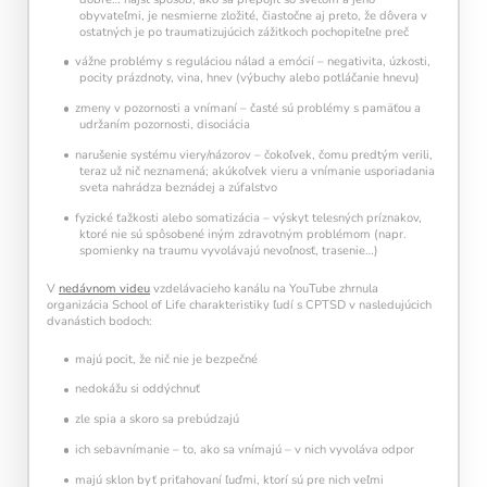
obyvateľmi, je nesmierne zložité, čiastočne aj preto, že dôvera v
ostatných je po traumatizujúcich zážitkoch pochopiteľne preč
vážne problémy s reguláciou nálad a emócií – negativita, úzkosti,
pocity prázdnoty, vina, hnev (výbuchy alebo potláčanie hnevu)
zmeny v pozornosti a vnímaní – časté sú problémy s pamäťou a
udržaním pozornosti, disociácia
narušenie systému viery/názorov – čokoľvek, čomu predtým verili,
teraz už nič neznamená; akúkoľvek vieru a vnímanie usporiadania
sveta nahrádza beznádej a zúfalstvo
fyzické ťažkosti alebo somatizácia – výskyt telesných príznakov,
ktoré nie sú spôsobené iným zdravotným problémom (napr.
spomienky na traumu vyvolávajú nevoľnosť, trasenie…)
V
nedávnom videu
vzdelávacieho kanálu na YouTube zhrnula
organizácia School of Life charakteristiky ľudí s CPTSD v nasledujúcich
dvanástich bodoch:
majú pocit, že nič nie je bezpečné
nedokážu si oddýchnuť
zle spia a skoro sa prebúdzajú
ich sebavnímanie – to, ako sa vnímajú – v nich vyvoláva odpor
majú sklon byť priťahovaní ľuďmi, ktorí sú pre nich veľmi