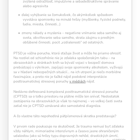
zvýšená ostražitosť, impulzívne a sebadeštruktívne správanie
alebo agresivita
ďalej vyhýbanie sa čomukoľvek, čo akýmkoľvek spôsobom
vyvoláva spomienky na minulé hrôzy (myšlienky, fyzické podnety,
ľudia, miesta, činnosti…)
zmeny nálady a myslenia – negatívne vnímanie seba samého aj
sveta, obviňovanie seba samého, strata záujmu o predtým
obľúbené činnosti, pocit „vzdialenosti“ od ostatných.
PTSD je vážna porucha, ktorá sťažuje život a môže ho priamo ohroziť.
Na rozdiel od schizofrénie nie je zďaleka spoločenským tabu – na
obrazovkách a stránkach kníh sa bývalí vojaci v bezpečí domova
prebúdzajú s výkrikom, zapíjajú svoje spomienky alkoholom, vyžívajú
sa v hľadaní nebezpečných situácií… na ich utrpení je niečo morbídne
fascinujúce, a preto nie je ťažké nájsť podobné interpretácie
posttraumatickej stresovej poruchy
v médiách
nájsť.
Nedávno definovaná
komplexná posttraumatická stresová porucha
(CPTSD) sa o toľko priestoru na plátne môže len snívať. Nedostatok
zastúpenia na obrazovkách je však to najmenej – vo veľkej časti sveta
zatiaľ nie je CPTSD uznávaná ako samostatná diagnóza.
Pravidelný krátky tréning
podporuje
A čo vlastne táto nepohodlná päťpísmenová skratka predstavuje?
neuroplasticitu mozgu
, zlepšuje pozornosť,
pamäť aj mentálnu flexibilitu.
V prvom rade poukazuje na skutočnosť, že trauma nemusí byť zďaleka
vždy náhlym, mimoriadne intenzívnym a časovo jasne ohraničeným
udalosťou (ako sú hrôzy typu dopravných nehôd, drastických úmrtí,