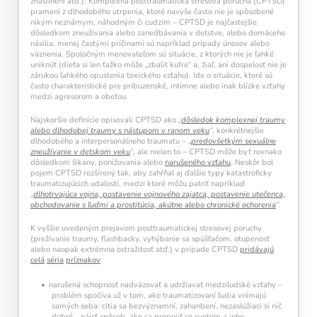
znásilnení atď.). Komplexná posttraumatická stresová porucha (CPTSD)
pramení z dlhodobého utrpenia, ktoré navyše často nie je spôsobené
nikým neznámym, náhodným či cudzím – CPTSD je najčastejšie
dôsledkom zneužívania alebo zanedbávania v detstve, alebo domáceho
násilia; menej častými príčinami sú napríklad prípady únosov alebo
väznenia. Spoločným menovateľom sú situácie, z ktorých nie je ľahké
uniknúť (dieťa si len ťažko môže „zbalit kufre“ a, žiaľ, ani dospelosť nie je
zárukou ľahkého opustenia toxického vzťahu). Ide o situácie, ktoré sú
často charakteristické pre príbuzenské, intímne alebo inak blízke vzťahy
medzi agresorom a obeťou.
Najskoršie definície opisovali CPTSD ako
„
dôsledok komplexnej traumy
alebo dlhodobej traumy s nástupom v ranom veku
“
, konkrétnejšie
dlhodobého a interpersonálneho traumatu – „
predovšetkým sexuálne
zneužívanie v detskom veku
“
, ale nielen to – CPTSD môže byť rovnako
dôsledkom
šikany, ponižovania alebo
narušeného vzťahu
. Neskôr bol
pojem CPTSD rozšírený tak, aby zahŕňal aj ďalšie typy katastroficky
traumatizujúcich udalostí, medzi ktoré môžu patriť napríklad
„
dlhotrvajúca vojna, postavenie vojnového zajatca, postavenie utečenca,
obchodovanie s ľuďmi a prostitúcia, akútne alebo chronické ochorenia
“.
K vyššie uvedeným prejavom posttraumatickej stresovej poruchy
(prežívanie traumy, flashbacky, vyhýbanie sa spúšťačom, otupenosť
alebo naopak extrémna ostražitosť atď.) v prípade CPTSD
pridávajú
celá
séria
príznakov
:
narušená schopnosť nadväzovať a udržiavať medziľudské vzťahy –
problém spočíva už v tom, ako traumatizovaní ľudia vnímajú
samých seba: cítia sa bezvýznamní, zahanbení, nezaslúžiaci si nič
dobré… nájsť spôsob, ako sa prepojiť so svetom a jeho