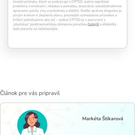
(medzi príznaky, ktoré sa prekrývajú s CPTSD, patria napríklad
problémy s emóciami, náladou a pamäťou; disociácia; sebadeštruktívne
správanie; pocity viny a prázdnoty a ďalšie). Keďže správna diagnóza je
prvým krokom k zlepšeniu stavu, presnejšie vymedzenie príznakov a
kritérií potrebujeme ako soľ – výskyt CPTSD je v porovnaní s
„klasickou“ posttraumatickou stresovou poruchou
častejší
a dôsledky
tejto poruchy sú naliehavejšie.
Článok pre vás pripravil
Markéta Štikarová