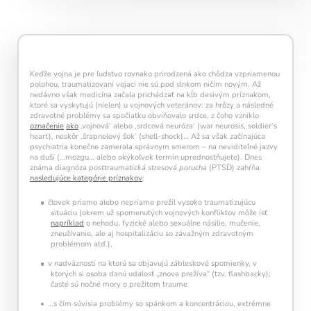
každý deň navyše pomáha vašej mysli zostať
aktívnou a v kondícii.
Keďže vojna je pre ľudstvo rovnako prirodzená ako chôdza vzpriamenou
polohou, traumatizovaní vojaci nie sú pod slnkom ničím novým. Až
nedávno však medicína začala prichádzať na kĺb desivým príznakom,
ktoré sa vyskytujú (nielen) u vojnových veteránov: za hrôzy a následné
zdravotné problémy sa spočiatku obviňovalo srdce, z čoho vzniklo
označenie
ako
‚vojnová‘ alebo ‚srdcová neuróza‘ (war neurosis, soldier‘s
heart), neskôr ‚šrapnelový šok‘ (shell-shock)… Až sa však začínajúca
psychiatria konečne zamerala správnym smerom – na neviditeľné jazvy
Kalendár sleduje vašu dennú tréningovú
na duši (…mozgu… alebo akýkoľvek termín uprednostňujete). Dnes
aktivitu:
známa diagnóza
posttraumatická stresová porucha
(PTSD) zahŕňa
nasledujúce kategórie príznakov
:
Modré políčko:
Bez tréningu
Oranžové políčko:
Farba ukazuje intenzitu
človek priamo alebo nepriamo prežil vysoko traumatizujúcu
tréningu, ako svietivosť žiarovky.
situáciu (okrem už spomenutých vojnových konfliktov môže ísť
napríklad
o nehodu, fyzické alebo sexuálne násilie, mučenie,
1 cvičenie = 20 % intenzity
zneužívanie, ale aj hospitalizáciu so závažným zdravotným
5 cvičení = 100 % intenzity
problémom atď.),
v nadväznosti na ktorú sa objavujú zábleskové spomienky, v
1
2
3
4
5
ktorých si osoba danú udalosť „znova prežíva“ (tzv. flashbacky);
časté sú nočné mory o prežitom traume
…s čím súvisia problémy so spánkom a koncentráciou, extrémne