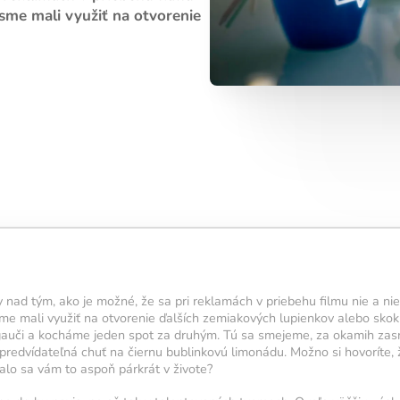
denný tréning?
 sme mali využiť na otvorenie
5 cvičení,
u přibližně 15
ální pro
 výsledky.
 aktivuje novú
iete
.
5 cvičení,
symbol
y nad tým, ako je možné, že sa pri reklamách v priebehu filmu nie a ni
ningu.
 sme mali využiť na otvorenie ďalších zemiakových lupienkov alebo sko
u svietiť čo
gauči a kocháme jeden spot za druhým. Tú sa smejeme, za okamih za
 navyše pomáha
edvídateľná chuť na čiernu bublinkovú limonádu. Možno si hovoríte, že
nou a v
talo sa vám to aspoň párkrát v živote?