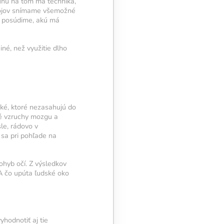
uhu na tom má technika,
strojov snímame všemožné
m posúdime, akú má
né, než využitie dlho
ké, ktoré nezasahujú do
ké vzruchy mozgu a
le, rádovo v
 sa pri pohľade na
ohyb očí. Z výsledkov
A čo upúta ľudské oko
hodnotiť aj tie