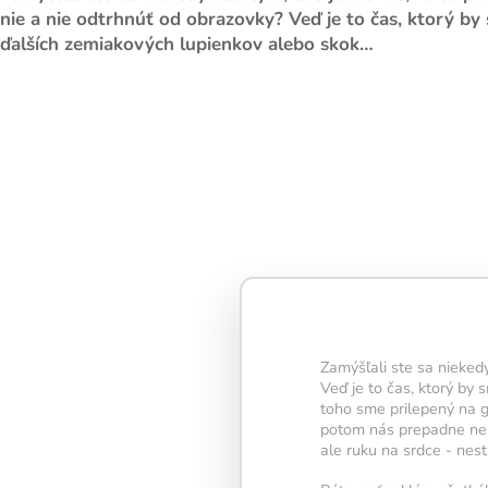
nie a nie odtrhnúť od obrazovky? Veď je to čas, ktorý by
ďalších zemiakových lupienkov alebo skok…
Denní trénink obsahuje 
která dohromady zabero
minut – tento čas je ide
pravidelnost i viditelné
Každé splnené cvičenie
časť vašej
neurónovej s
Keď dokončíte všetkých 
rozsvietí sa žiarovka
– 
Zamýšľali ste sa nieked
úspešne splneného tré
Veď je to čas, ktorý by
Snažte sa udržať žiarovk
toho sme prilepený na 
najdlhšie – každý deň
potom nás prepadne nepr
vašej mysli zostať aktív
ale ruku na srdce - nes
kondícii.