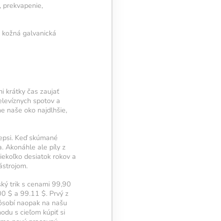
, prekvapenie,
o kožná galvanická
mi krátky čas zaujať
televíznych spotov a
ne naše oko najdlhšie,
Pepsi. Keď skúmané
. Akonáhle ale píly z
iekoľko desiatok rokov a
ástrojom.
ký trik s cenami 99,90
00 $ a 99.11 $. Prvý z
pôsobí naopak na našu
odu s cieľom kúpiť si