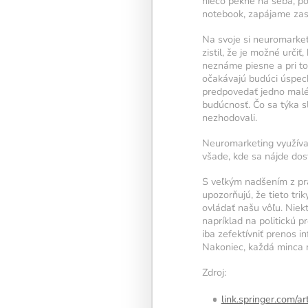
niečo pekné na seba, p
notebook, zapájame zas
Na svoje si neuromarket
zistil, že je možné urč
neznáme piesne a pri t
očakávajú budúci úspech
predpovedať jedno malé 
budúcnosť. Čo sa týka s
nezhodovali.
Neuromarketing využíva 
všade, kde sa nájde dos
S veľkým nadšením z prak
upozorňujú, že tieto t
ovládať našu vôľu. Niek
napríklad na politickú 
iba zefektívniť prenos 
Nakoniec, každá minca 
Zdroj:
link.springer.com/