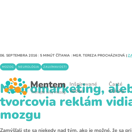
06. SEPTEMBRA 2016
|
5 MINÚT ČÍTANIA
|
MGR. TEREZA PROCHÁZKOVÁ
|
Z
MOZOG
NEUROLÓGIA
ZAUJÍMAVOSTI
Neuromarketing, ale
Inšpirované
Časté
vedou
otázky
tvorcovia reklám vidi
mozgu
Zamýšľali ste sa niekedy nad tým, ako je možné, že sa pr