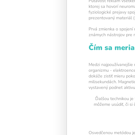
Pútavosť reklám všetkéh
ktorej sa hovorí neurom
fyziologické prejavy s
prezentovaný materiál (n
Prvá zmienka o spojení n
Kalendár sleduje vašu
známych nástrojov pre n
tréningovú aktivitu:
Čím sa meria
Modré políčko:
Bez 
Oranžové políčko:
F
intenzitu tréningu, a
Medzi najpoužívanejšie 
organizmu - elektroence
žiarovky.
dokáže zistiť mieru pok
1 cvičenie = 20 % in
milisekundách. Magnetic
5 cvičení = 100 % in
vystavený podnet aktivu
Ďalšou technikou je 
1
2
3
môžeme usúdiť, či si
Osvedčenou metódou je t