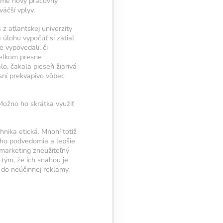
jeme nový pracovný
äčší vplyv.
z atlantskej univerzity
 úlohu vypočuť si zatiaľ
 vypovedali, či
celkom presne
o, čakala pieseň žiarivá
sní prekvapivo vôbec
 Možno ho skrátka využiť
hnika etická. Mnohí totiž
šho podvedomia a lepšie
omarketing zneužiteľný
 tým, že ich snahou je
 do neúčinnej reklamy.