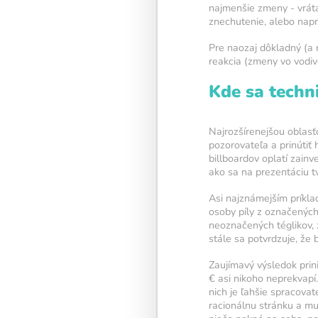
najmenšie zmeny - vráta
znechutenie, alebo naprí
Pravidelný kr
Pre naozaj dôkladný (a 
tréning
podpo
reakcia (zmeny vo vodiv
neuroplastic
Kde sa techn
zlepšuje pozo
Najrozšírenejšou oblasťo
pamäť aj men
pozorovateľa a prinútiť 
billboardov oplatí zainv
flexibilitu.
ako sa na prezentáciu t
Asi najznámejším príkl
osoby píly z označených 
neoznačených téglikov, 
stále sa potvrdzuje, že
Zaujímavý výsledok prin
€ asi nikoho neprekvapí.
nich je ľahšie spracova
racionálnu stránku a mu