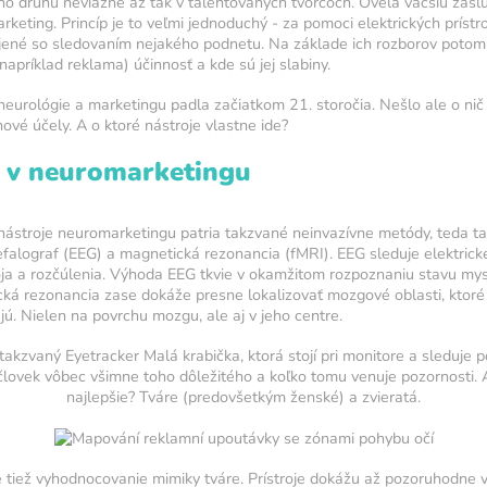
o druhu neviazne až tak v talentovaných tvorcoch. Oveľa väčšiu zásl
arketing. Princíp je to veľmi jednoduchý - za pomoci elektrických prí
pojené so sledovaním nejakého podnetu. Na základe ich rozborov poto
apríklad reklama) účinnosť a kde sú jej slabiny.
eurológie a marketingu padla začiatkom 21. storočia. Nešlo ale o nič i
 dennú
ové účely. A o ktoré nástroje vlastne ide?
 v neuromarketingu
tréningu
arba ukazuje
ko svietivosť
nástroje neuromarketingu patria takzvané neinvazívne metódy, teda ta
falograf (EEG) a magnetická rezonancia (fMRI). EEG sleduje elektric
oja a rozčúlenia. Výhoda EEG tkvie v okamžitom rozpoznaniu stavu mys
tenzity
ká rezonancia zase dokáže presne lokalizovať mozgové oblasti, ktoré
tenzity
jú. Nielen na povrchu mozgu, ale aj v jeho centre.
takzvaný Eyetracker Malá krabička, ktorá stojí pri monitore a sleduje p
4
5
 človek vôbec všimne toho dôležitého a koľko tomu venuje pozornosti. 
najlepšie? Tváre (predovšetkým ženské) a zvieratá.
iež vyhodnocovanie mimiky tváre. Prístroje dokážu až pozoruhodne vy