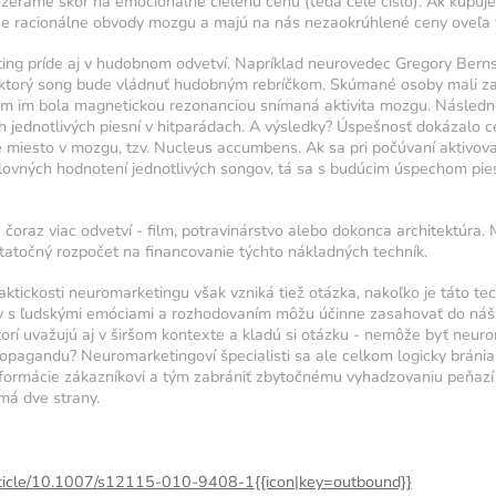
ozeráme skôr na emocionálne cielenú cenu (teda celé číslo). Ak kupu
e racionálne obvody mozgu a majú na nás nezaokrúhlené ceny oveľa v
ing príde aj v hudobnom odvetví. Napríklad neurovedec Gregory Berns 
iť, ktorý song bude vládnuť hudobným rebríčkom. Skúmané osoby mali za
om im bola magnetickou rezonanciou snímaná aktivita mozgu. Následne
 jednotlivých piesní v hitparádach. A výsledky? Úspešnosť dokázalo 
miesto v mozgu, tzv. Nucleus accumbens. Ak sa pri počúvaní aktivoval
lovných hodnotení jednotlivých songov, tá sa s budúcim úspechom pie
čoraz viac odvetví - film, potravinárstvo alebo dokonca architektúra.
tatočný rozpočet na financovanie týchto nákladných techník.
tickosti neuromarketingu však vzniká tiež otázka, nakoľko je táto tec
riky s ľudskými emóciami a rozhodovaním môžu účinne zasahovať do ná
torí uvažujú aj v širšom kontexte a kladú si otázku - nemôže byť neur
propagandu? Neuromarketingoví špecialisti sa ale celkom logicky bránia
informácie zákazníkovi a tým zabrániť zbytočnému vyhadzovaniu peňazí
má dve strany.
article/10.1007/s12115-010-9408-1{{icon|key=outbound}}