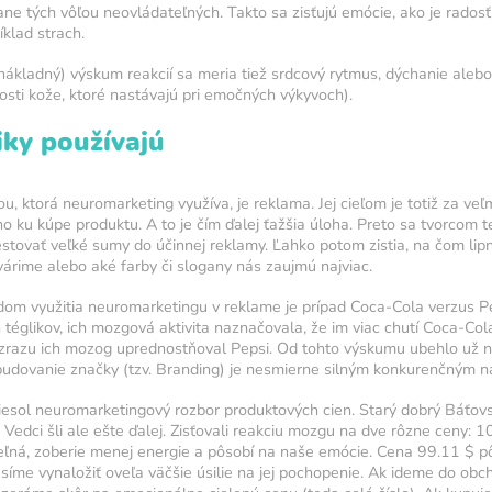
ne tých vôľou neovládateľných. Takto sa zisťujú emócie, ako je radosť
klad strach.
átky
nákladný) výskum reakcií sa meria tiež srdcový rytmus, dýchanie aleb
ruje
osti kože, ktoré nastávajú pri emočných výkyvoch).
itu mozgu
,
iky používajú
rnosť,
u, ktorá neuromarketing využíva, je reklama. Jej cieľom je totiž za veľ
tálnu
ho ku kúpe produktu. A to je čím ďalej ťažšia úloha. Preto sa tvorcom 
estovať veľké sumy do účinnej reklamy. Ľahko potom zistia, na čom lip
várime alebo aké farby či slogany nás zaujmú najviac.
adom využitia neuromarketingu v reklame je prípad Coca-Cola verzus 
téglikov, ich mozgová aktivita naznačovala, že im viac chutí Coca-Cola
zrazu ich mozog uprednostňoval Pepsi. Od tohto výskumu ubehlo už n
 budovanie značky (tzv. Branding) je nesmierne silným konkurenčným n
iesol neuromarketingový rozbor produktových cien. Starý dobrý Báťovs
 Vedci šli ale ešte ďalej. Zisťovali reakciu mozgu na dve rôzne ceny: 1
teľná, zoberie menej energie a pôsobí na naše emócie. Cena 99.11 $ 
síme vynaložiť oveľa väčšie úsilie na jej pochopenie. Ak ideme do obch