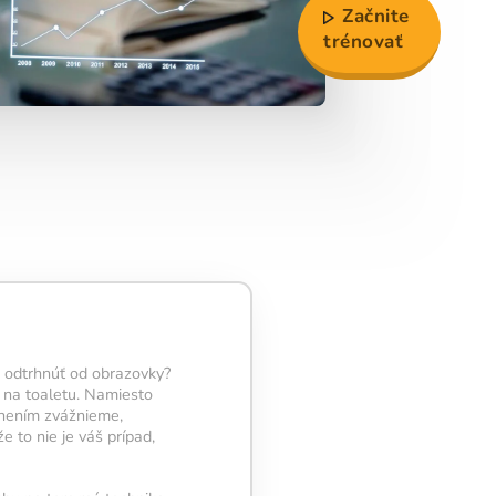
Začnite
trénovať
e odtrhnúť od obrazovky?
k na toaletu. Namiesto
snením zvážnieme,
 to nie je váš prípad,