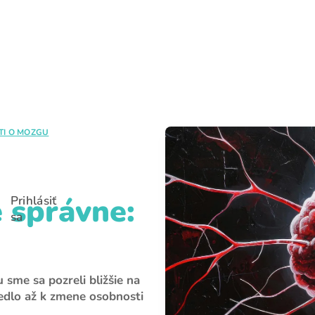
E-mail
Heslo
TI O MOZGU
Zabudli ste heslo?
Prihlásiť sa
 správne:
Prihlásiť
sa
sme sa pozreli bližšie na
edlo až k zmene osobnosti