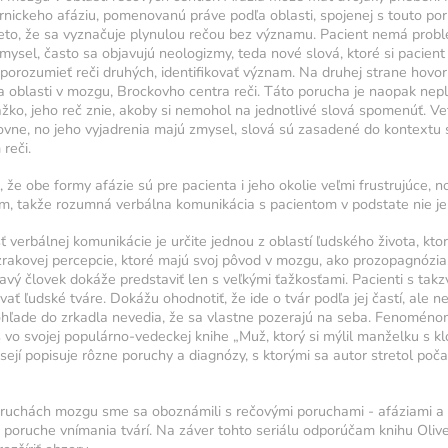
rnickeho afáziu, pomenovanú práve podľa oblasti, spojenej s touto poru
reto, že sa vyznačuje plynulou rečou bez významu. Pacient nemá prob
mysel, často sa objavujú neologizmy, teda nové slová, ktoré si pacient 
porozumieť reči druhých, identifikovať význam. Na druhej strane hovorí
oblasti v mozgu, Brockovho centra reči. Táto porucha je naopak nepl
 dennú
ažko, jeho reč znie, akoby si nemohol na jednotlivé slová spomenúť. V
lovne, no jeho vyjadrenia majú zmysel, slová sú zasadené do kontextu
reči.
tréningu
 že obe formy afázie sú pre pacienta i jeho okolie veľmi frustrujúce, no
arba ukazuje
am, takže rozumná verbálna komunikácia s pacientom v podstate nie j
ko svietivosť
verbálnej komunikácie je určite jednou z oblastí ľudského života, kto
tenzity
rakovej percepcie, ktoré majú svoj pôvod v mozgu, ako prozopagnózia
dravý človek dokáže predstaviť len s veľkými ťažkosťami. Pacienti s ta
tenzity
ať ľudské tváre. Dokážu ohodnotiť, že ide o tvár podľa jej častí, ale nev
pohľade do zrkadla nevedia, že sa vlastne pozerajú na seba. Fenomén
4
5
s vo svojej populárno-vedeckej knihe „Muž, ktorý si mýlil manželku s 
ejí popisuje rôzne poruchy a diagnózy, s ktorými sa autor stretol poča
oruchách mozgu sme sa oboznámili s rečovými poruchami - afáziami a 
 poruche vnímania tvárí. Na záver tohto seriálu odporúčam knihu Olive