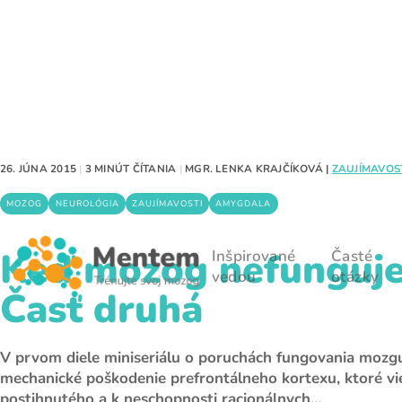
26. JÚNA 2015
|
3 MINÚT ČÍTANIA
|
MGR. LENKA KRAJČÍKOVÁ
|
ZAUJÍMAVOS
MOZOG
NEUROLÓGIA
ZAUJÍMAVOSTI
AMYGDALA
Keď mozog nefunguje
Inšpirované
Časté
vedou
otázky
Časť druhá
V prvom diele miniseriálu o poruchách fungovania mozgu 
mechanické poškodenie prefrontálneho kortexu, ktoré vi
postihnutého a k neschopnosti racionálnych…