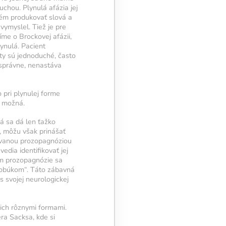
chou. Plynulá afázia jej
lém produkovať slová a
vymyslel. Tiež je pre
me o Brockovej afázii,
ynulá. Pacient
ety sú jednoduché, často
 správne, nenastáva
 pri plynulej forme
e možná.
rá sa dá len ťažko
, môžu však prinášať
kzvanou prozopagnóziou
edia identifikovať jej
om prozopagnózie sa
klobúkom“. Táto zábavná
s svojej neurologickej
ich rôznymi formami.
ra Sacksa, kde si