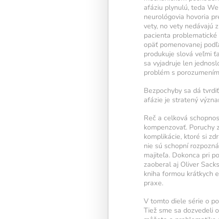
afáziu plynulú, teda We
neurológovia hovoria p
vety, no vety nedávajú z
pacienta problematické 
opäť pomenovanej podľa 
Kalendár sleduje vašu
produkuje slová veľmi ť
tréningovú aktivitu:
sa vyjadruje len jednos
problém s porozumením 
Modré políčko:
Bez 
Bezpochyby sa dá tvrdiť,
Oranžové políčko:
F
afázie je stratený význ
intenzitu tréningu, a
žiarovky.
Reč a celková schopnosť 
1 cvičenie = 20 % in
kompenzovať. Poruchy z
komplikácie, ktoré si z
5 cvičení = 100 % in
nie sú schopní rozpoznáv
majiteľa. Dokonca pri 
1
2
3
zaoberal aj Oliver Sack
kniha formou krátkych es
praxe.
V tomto diele série o p
Tiež sme sa dozvedeli o