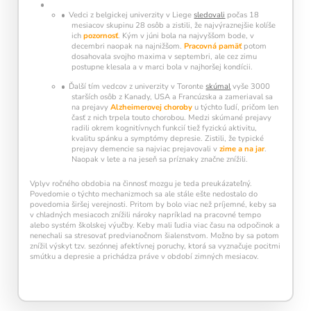
Vedci z belgickej univerzity v Liege
sledovali
počas 18
mesiacov skupinu 28 osôb a zistili, že najvýraznejšie kolíše
ich
pozornosť
. Kým v júni bola na najvyššom bode, v
decembri naopak na najnižšom.
Pracovná pamäť
potom
dosahovala svojho maxima v septembri, ale cez zimu
postupne klesala a v marci bola v najhoršej kondícii.
Ďalší tím vedcov z univerzity v Toronte
skúmal
vyše 3000
starších osôb z Kanady, USA a Francúzska a zameriaval sa
na prejavy
Alzheimerovej choroby
u týchto ľudí, pričom len
časť z nich trpela touto chorobou. Medzi skúmané prejavy
radili okrem kognitívnych funkcií tiež fyzickú aktivitu,
kvalitu spánku a symptómy depresie. Zistili, že typické
prejavy demencie sa najviac prejavovali v
zime a na jar
.
Naopak v lete a na jeseň sa príznaky značne znížili.
Vplyv ročného obdobia na činnosť mozgu je teda preukázateľný.
Povedomie o týchto mechanizmoch sa ale stále ešte nedostalo do
povedomia širšej verejnosti. Pritom by bolo viac než príjemné, keby sa
v chladných mesiacoch znížili nároky napríklad na pracovné tempo
alebo systém školskej výučby. Keby mali ľudia viac času na odpočinok a
nenechali sa stresovať predvianočnom šialenstvom. Možno by sa potom
znížil výskyt tzv. sezónnej afektívnej poruchy, ktorá sa vyznačuje pocitmi
Pravidelný krátky tréning
podporuje
smútku a depresie a prichádza práve v období zimných mesiacov.
neuroplasticitu mozgu
, zlepšuje pozornosť,
pamäť aj mentálnu flexibilitu.