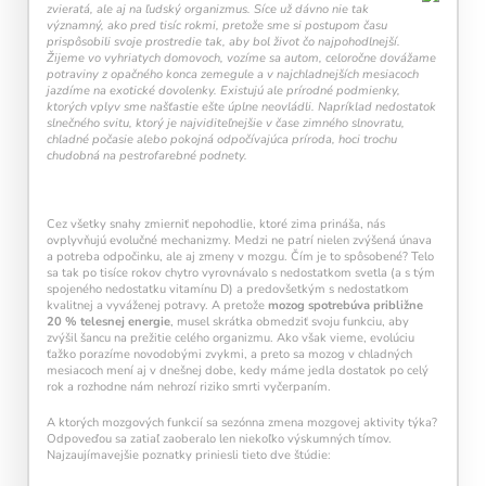
zvieratá, ale aj na ľudský organizmus. Síce už dávno nie tak
každý deň navyše pomáha vašej mysli zostať
významný, ako pred tisíc rokmi, pretože sme si postupom času
aktívnou a v kondícii.
prispôsobili svoje prostredie tak, aby bol život čo najpohodlnejší.
Žijeme vo vyhriatych domovoch, vozíme sa autom, celoročne dovážame
potraviny z opačného konca zemegule a v najchladnejších mesiacoch
jazdíme na exotické dovolenky. Existujú ale prírodné podmienky,
ktorých vplyv sme našťastie ešte úplne neovládli. Napríklad nedostatok
slnečného svitu, ktorý je najviditeľnejšie v čase zimného slnovratu,
chladné počasie alebo pokojná odpočívajúca príroda, hoci trochu
chudobná na pestrofarebné podnety.
Cez všetky snahy zmierniť nepohodlie, ktoré zima prináša, nás
Kalendár sleduje vašu dennú tréningovú
ovplyvňujú evolučné mechanizmy. Medzi ne patrí nielen zvýšená únava
a potreba odpočinku, ale aj zmeny v mozgu. Čím je to spôsobené? Telo
aktivitu:
sa tak po tisíce rokov chytro vyrovnávalo s nedostatkom svetla (a s tým
spojeného nedostatku vitamínu D) a predovšetkým s nedostatkom
Modré políčko:
Bez tréningu
kvalitnej a vyváženej potravy. A pretože
mozog spotrebúva približne
Oranžové políčko:
Farba ukazuje intenzitu
20 % telesnej energie
, musel skrátka obmedziť svoju funkciu, aby
tréningu, ako svietivosť žiarovky.
zvýšil šancu na prežitie celého organizmu. Ako však vieme, evolúciu
1 cvičenie = 20 % intenzity
ťažko porazíme novodobými zvykmi, a preto sa mozog v chladných
5 cvičení = 100 % intenzity
mesiacoch mení aj v dnešnej dobe, kedy máme jedla dostatok po celý
rok a rozhodne nám nehrozí riziko smrti vyčerpaním.
1
2
3
4
5
A ktorých mozgových funkcií sa sezónna zmena mozgovej aktivity týka?
Odpoveďou sa zatiaľ zaoberalo len niekoľko výskumných tímov.
Najzaujímavejšie poznatky priniesli tieto dve štúdie: