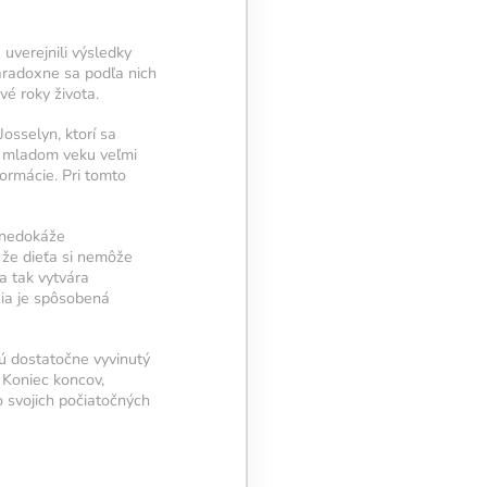
uverejnili výsledky
aradoxne sa podľa nich
vé roky života.
osselyn, ktorí sa
v mladom veku veľmi
formácie. Pri tomto
e nedokáže
, že dieťa si nemôže
a tak vytvára
zia je spôsobená
jú dostatočne vyvinutý
 Koniec koncov,
 svojich počiatočných