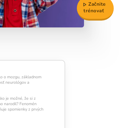
Začnite
trénovať
álo o mozgu, základnom
osť neurológov a
ko je možné, že si z
no narodil? Fenomén
esňuje spomienky z prvých