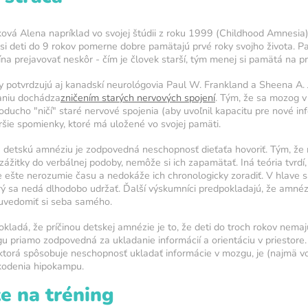
vá Alena napríklad vo svojej štúdii z roku 1999 (Childhood Amnesia) 
si deti do 9 rokov pomerne dobre pamätajú prvé roky svojho života. P
na prejavovať neskôr - čím je človek starší, tým menej si pamätá na pr
 dennú
ry potvrdzujú aj kanadskí neurológovia Paul W. Frankland a Sheena A. J
aniu dochádza
zničením starých nervových spojení
. Tým, že sa mozog 
dnoducho "ničí" staré nervové spojenia (aby uvoľnil kapacitu pre nové in
tréningu
aršie spomienky, ktoré má uložené vo svojej pamäti.
arba ukazuje
ko svietivosť
 za detskú amnéziu je zodpovedná neschopnosť dieťaťa hovoriť. Tým, ž
ážitky do verbálnej podoby, nemôže si ich zapamätať. Iná teória tvrdí
e ešte nerozumie času a nedokáže ich chronologicky zoradiť. V hlave s
tenzity
ý sa nedá dlhodobo udržať. Ďalší výskumníci predpokladajú, že amné
tenzity
uvedomiť si seba samého.
okladá, že príčinou detskej amnézie je to, že deti do troch rokov nema
4
5
u priamo zodpovedná za ukladanie informácií a orientáciu v priestore.
torá spôsobuje neschopnosť ukladať informácie v mozgu, je (najmä vo
kodenia hipokampu.
e na tréning