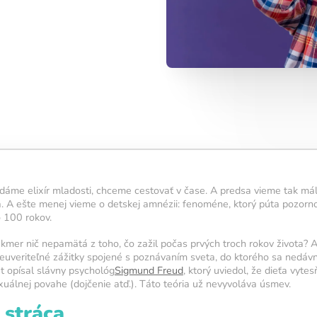
denný tréning?
5 cvičení,
u přibližně 15
ální pro
 výsledky.
 aktivuje novú
adáme elixír mladosti, chceme cestovať v čase. A predsa vieme tak m
iete
.
. A ešte menej vieme o detskej amnézii: fenoméne, ktorý púta pozorn
5 cvičení,
 100 rokov.
symbol
ningu.
takmer nič nepamätá z toho, čo zažil počas prvých troch rokov života? A
uveriteľné zážitky spojené s poznávaním sveta, do ktorého sa nedáv
u svietiť čo
t opísal slávny psychológ
Sigmund Freud
, ktorý uviedol, že dieťa vyt
 navyše pomáha
exuálnej povahe (dojčenie atď.). Táto teória už nevyvoláva úsmev.
nou a v
 stráca