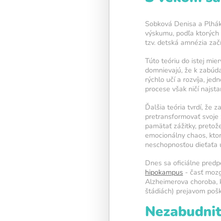
Sobková Denisa a Plháko
výskumu, podľa ktorých 
tzv. detská amnézia začí
Kalendár sleduje vašu
Túto teóriu do istej mie
tréningovú aktivitu:
domnievajú, že k zabúd
rýchlo učí a rozvíja, je
Modré políčko:
Bez 
procese však ničí najst
Oranžové políčko:
F
intenzitu tréningu, a
Ďalšia teória tvrdí, že
pretransformovať svoje z
žiarovky.
pamätať zážitky, pretož
1 cvičenie = 20 % in
emocionálny chaos, ktor
5 cvičení = 100 % in
neschopnosťou dieťaťa 
Dnes sa oficiálne predp
1
2
3
hipokampus
- časť mozg
Alzheimerova choroba, k
štádiách) prejavom poš
Nezabudnit