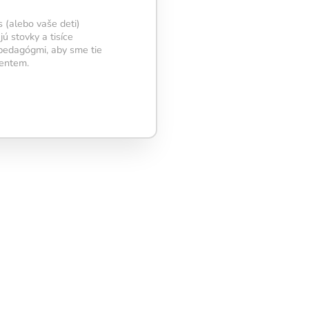
 (alebo vaše deti)
ú stovky a tisíce
 pedagógmi, aby sme tie
Mentem.