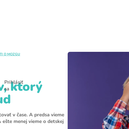
E-mail
Heslo
TI O MOZGU
Zabudli ste heslo?
Prihlásiť sa
v, ktorý
Prihlásiť
sa
ud
tovať v čase. A predsa vieme
 ešte menej vieme o detskej