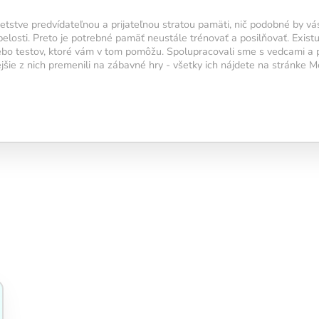
etstve predvídateľnou a prijateľnou stratou pamäti, nič podobné by vás
átky
losti. Preto je potrebné pamäť neustále trénovať a posilňovať. Existuj
lebo testov, ktoré vám v tom pomôžu. Spolupracovali sme s vedcami a
ruje
ejšie z nich premenili na zábavné hry - všetky ich nájdete na stránke 
itu mozgu
,
rnosť,
tálnu