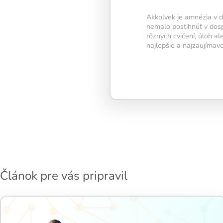
Akkoľvek je amnézia v d
Pravidelný kr
nemalo postihnúť v dospe
rôznych cvičení, úloh a
tréning
podpo
najlepšie a najzaujímav
neuroplastic
zlepšuje pozo
pamäť aj men
flexibilitu.
Článok pre vás pripravil