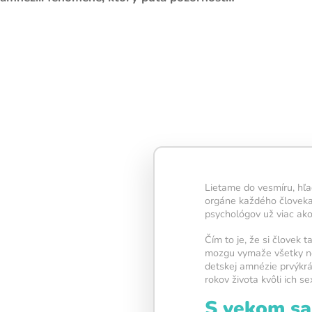
Denní trénink obsahuje 
která dohromady zabero
minut – tento čas je ide
pravidelnost i viditelné
Každé splnené cvičenie
Lietame do vesmíru, hľ
časť vašej
neurónovej s
orgáne každého človeka
Keď dokončíte všetkých 
psychológov už viac ako
rozsvietí sa žiarovka
– 
úspešne splneného tré
Čím to je, že si človek 
mozgu vymaže všetky ne
Snažte sa udržať žiarovk
detskej amnézie prvýkrá
najdlhšie – každý deň
rokov života kvôli ich s
vašej mysli zostať aktív
S vekom sa
kondícii.