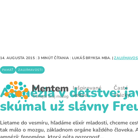
14. AUGUSTA 2015
|
3 MINÚT ČÍTANIA
|
LUKÁŠ BRYKSA MBA.
|
ZAUJÍMAVOS
PAMÄŤ
ZAUJÍMAVOSTI
Amnézia v detstve: ja
Inšpirované
Časté
vedou
otázky
skúmal už slávny Fre
Lietame do vesmíru, hľadáme elixír mladosti, chceme ces
tak málo o mozgu, základnom orgáne každého človeka. A
amnézii: fenoméne, ktorý púta pozornosť…