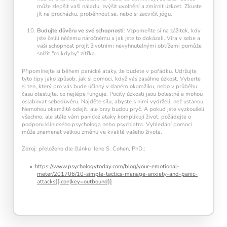
může zlepšit vaši náladu, zvýšit uvolnění a zmírnit úzkost. Zkuste
jít na procházku, proběhnout se, nebo si zacvičit jógu.
Budujte důvěru ve své schopnosti
: Vzpomeňte si na zážitek, kdy
jste čelili něčemu náročnému a jak jste to dokázali. Víra v sebe a
vaši schopnost projít životními nevyhnutelnými obtížemi pomůže
snížit "co kdyby" zítřka.
Připomínejte si během panické ataky, že budete v pořádku. Udržujte
tyto tipy jako způsob, jak si pomoci, když vás zasáhne úzkost. Vyberte
si ten, který pro vás bude účinný v daném okamžiku, nebo v průběhu
času otestujte, co nejlépe funguje. Pocity úzkosti jsou bolestné a mohou
oslabovat sebedůvěru. Najděte sílu, abyste s nimi vydrželi, než ustanou.
Nemohou okamžitě odejít, ale brzy budou pryč. A pokud jste vyzkoušeli
všechno, ale stále vám panické ataky komplikují život, požádejte o
podporu klinického psychologa nebo psychiatra. Vyhledání pomoci
může znamenat velkou změnu ve kvalitě vašeho života.
Zdroj: přeloženo dle článku Ilene S. Cohen, PhD.:
https://www.psychologytoday.com/blog/your-emotional-
meter/201706/10-simple-tactics-manage-anxiety-and-panic-
attacks{{icon|key=outbound}}