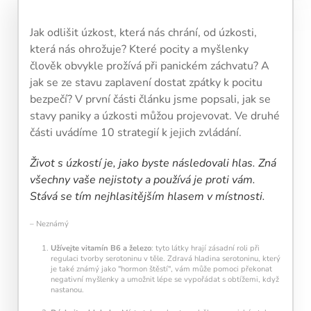
den navíc pomáhá vaší mysli zůstat aktivní a v
kondici.
Jak odlišit úzkost, která nás chrání, od úzkosti,
která nás ohrožuje? Které pocity a myšlenky
člověk obvykle prožívá při panickém záchvatu? A
jak se ze stavu zaplavení dostat zpátky k pocitu
bezpečí? V první části článku jsme popsali, jak se
stavy paniky a úzkosti můžou projevovat. Ve druhé
části uvádíme 10 strategií k jejich zvládání.
Kalendář sleduje vaši denní tréninkovou
aktivitu:
Život s úzkostí je, jako byste následovali hlas. Zná
všechny vaše nejistoty a používá je proti vám.
Modré políčko:
Bez tréninku
Stává se tím nejhlasitějším hlasem v místnosti.
Oranžové políčko:
Barva ukazuje intenzitu
tréninku, jako svítivost žárovky.
1 cvičení = 20% intenzity
– Neznámý
5 cvičení = 100% intenzity
Užívejte vitamín B6 a železo
: tyto látky hrají zásadní roli při
regulaci tvorby serotoninu v těle. Zdravá hladina serotoninu, který
1
2
3
4
5
je také známý jako "hormon štěstí", vám může pomoci překonat
negativní myšlenky a umožnit lépe se vypořádat s obtížemi, když
nastanou.