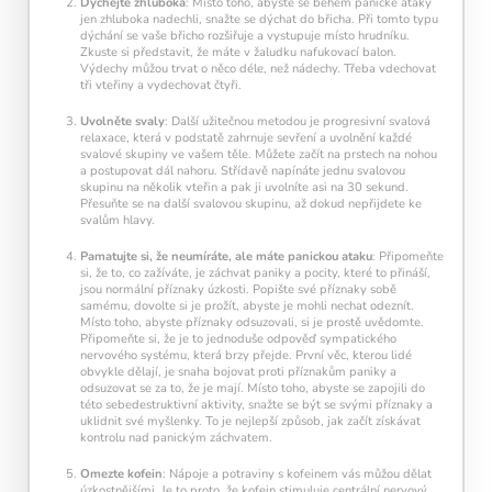
Dýchejte zhluboka
: Místo toho, abyste se během panické ataky
jen zhluboka nadechli, snažte se dýchat do břicha. Při tomto typu
dýchání se vaše břicho rozšiřuje a vystupuje místo hrudníku.
Zkuste si představit, že máte v žaludku nafukovací balon.
Výdechy můžou trvat o něco déle, než nádechy. Třeba vdechovat
tři vteřiny a vydechovat čtyři.
Uvolněte svaly
: Další užitečnou metodou je progresivní svalová
relaxace, která v podstatě zahrnuje sevření a uvolnění každé
svalové skupiny ve vašem těle. Můžete začít na prstech na nohou
a postupovat dál nahoru. Střídavě napínáte jednu svalovou
skupinu na několik vteřin a pak ji uvolníte asi na 30 sekund.
Přesuňte se na další svalovou skupinu, až dokud nepřijdete ke
svalům hlavy.
Pamatujte si, že neumíráte, ale máte panickou ataku
: Připomeňte
si, že to, co zažíváte, je záchvat paniky a pocity, které to přináší,
jsou normální příznaky úzkosti. Popište své příznaky sobě
samému, dovolte si je prožít, abyste je mohli nechat odeznít.
Místo toho, abyste příznaky odsuzovali, si je prostě uvědomte.
Připomeňte si, že je to jednoduše odpověď sympatického
nervového systému, která brzy přejde. První věc, kterou lidé
obvykle dělají, je snaha bojovat proti příznakům paniky a
odsuzovat se za to, že je mají. Místo toho, abyste se zapojili do
Pravidelný krátký trénink
podporuje
této sebedestruktivní aktivity, snažte se být se svými příznaky a
neuroplasticitu mozku
, zlepšuje pozornost,
uklidnit své myšlenky. To je nejlepší způsob, jak začít získávat
paměť i mentální flexibilitu.
kontrolu nad panickým záchvatem.
Omezte kofein
: Nápoje a potraviny s kofeinem vás můžou dělat
úzkostnějšími. Je to proto, že kofein stimuluje centrální nervový