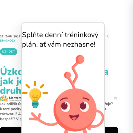
Splňte denní tréninkový
27. ZÁŘÍ 2017
|
5 MINUT ČTENÍ
|
MGR. KRISTÍNA MEDALOVÁ
|
PORUCHY A
DIAGNÓZY
plán, ať vám nezhasne!
ÚZKOST
Úzkost, panické ataky a
jak je zvládat (část
druhá)
Jak odlišit úzkost, která nás chrání, od úzkosti, která nás ohrožuje?
Které pocity a myšlenky člověk obvykle prožívá při panickém
záchvatu? A jak se ze stavu zaplavení dostat zpátky k pocitu
bezpečí? V první…