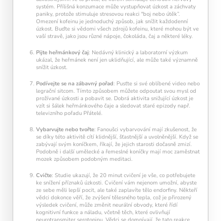
systém. Přílišná konzumace může vystupňovat úzkost a záchvaty
paniky, protože stimuluje stresovou reakci "boj nebo útěk”.
Omezení kofeinu je jednoduchý způsob, jak snížit každodenní
úzkost. Buďte si vědomi všech zdrojů kofeinu, které mohou být ve
vaší stravě, jako jsou různé nápoje, čokoláda, čaj a některé léky.
Pijte heřmánkový čaj
: Nedávný klinický a laboratorní výzkum
ukázal, že heřmánek není jen uklidňující, ale může také významně
snížit úzkost.
Podívejte se na zábavný pořad
: Pusťte si své oblíbené video nebo
legrační sitcom. Tímto způsobem můžete odpoutat svou mysl od
prožívané úzkosti a pobavit se. Dobrá aktivita snižující úzkost je
vzít si šálek heřmánkového čaje a sledovat staré epizody např.
televizního pořadu Přátelé.
Vybarvujte nebo tvořte
: Fanoušci vybarvování mají zkušenost, že
se díky této aktivitě cítí klidnější, šťastnější a uvolněnější. Když se
zabývají svým koníčkem, říkají, že jejich starosti dočasně zmizí.
Podobně i další umělecké a řemeslné koníčky mají moc zaměstnat
mozek způsobem podobným meditaci.
Cvičte
: Studie ukazují, že 20 minut cvičení je vše, co potřebujete
ke snížení příznaků úzkosti. Cvičení vám nejenom umožní, abyste
ze sebe měli lepší pocit, ale také zaplavíte tělo endorfiny. Někteří
vědci dokonce věří, že zvýšení tělesného tepla, což je přirozený
výsledek cvičení, může změnit neurální obvody, které řídí
kognitivní funkce a náladu, včetně těch, které ovlivňují
neurotransmiter serotoninu. Vědci se domnívají, že tato reakce