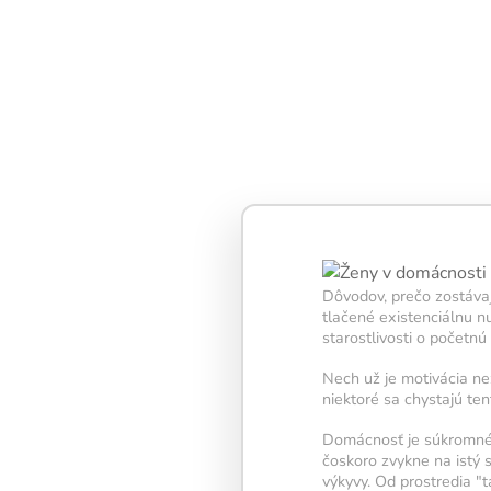
Denní trénink obsahuje 
která dohromady zabero
minut – tento čas je ide
pravidelnost i viditelné
Každé splnené cvičenie
Dôvodov, prečo zostáva
časť vašej
neurónovej s
tlačené existenciálnu n
Keď dokončíte všetkých 
starostlivosti o početn
rozsvietí sa žiarovka
– 
úspešne splneného tré
Nech už je motivácia ne
niektoré sa chystajú te
Snažte sa udržať žiarovk
najdlhšie – každý deň
Domácnosť je súkromné ​
vašej mysli zostať aktív
čoskoro zvykne na istý 
kondícii.
výkyvy. Od prostredia "