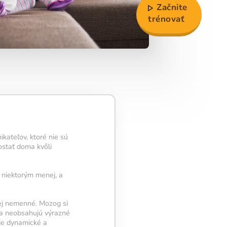
Začnite
trénovať
ateľov, ktoré nie sú
ostať doma kvôli
 niektorým menej, a
nej nemenné. Mozog si
la neobsahujú výrazné
 je dynamické a