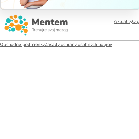
Pravidelný kr
Aktuality
O p
tréning
podpo
neuroplastic
Obchodné podmienky
Zásady ochrany osobných údajov
zlepšuje pozo
pamäť aj men
flexibilitu.