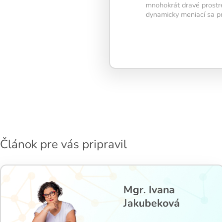
mnohokrát dravé prostre
dynamicky meniací sa p
Kalendár sleduje vašu
tréningovú aktivitu:
Modré políčko:
Bez 
Oranžové políčko:
F
intenzitu tréningu, a
žiarovky.
1 cvičenie = 20 % in
5 cvičení = 100 % in
Článok pre vás pripravil
1
2
3
Mgr. Ivana
Jakubeková