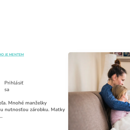
E-mail
Heslo
HO JE MENTEM
Zabudli ste heslo?
Prihlásiť sa
Prihlásiť
sa
veľa. Mnohé manželky
lnu nutnosťou zárobku. Matky
a…