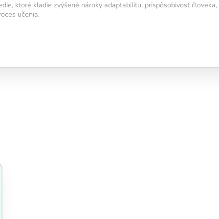
die, ktoré kladie zvýšené nároky adaptabilitu, prispôsobivosť človeka,
roces učenia.
 dennú
tréningu
arba ukazuje
ko svietivosť
tenzity
tenzity
4
5