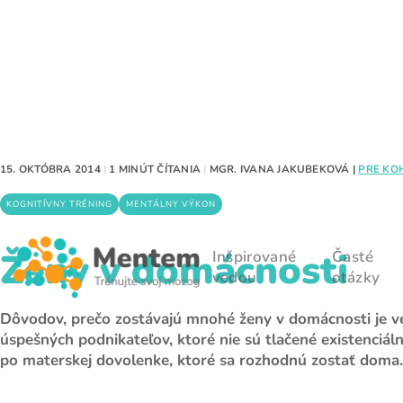
15. OKTÓBRA 2014
|
1 MINÚT ČÍTANIA
|
MGR. IVANA JAKUBEKOVÁ
|
PRE KO
KOGNITÍVNY TRÉNING
MENTÁLNY VÝKON
Ženy v domácnosti
Inšpirované
Časté
vedou
otázky
Dôvodov, prečo zostávajú mnohé ženy v domácnosti je 
úspešných podnikateľov, ktoré nie sú tlačené existenciá
po materskej dovolenke, ktoré sa rozhodnú zostať dom