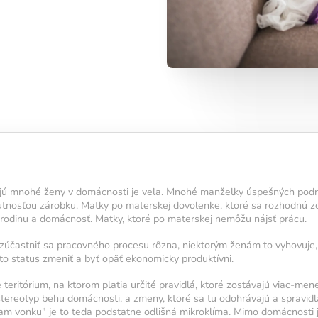
denný tréning?
5 cvičení,
u přibližně 15
ální pro
 výsledky.
 aktivuje novú
jú mnohé ženy v domácnosti je veľa. Mnohé manželky úspešných podnik
iete
.
utnosťou zárobku. Matky po materskej dovolenke, ktoré sa rozhodnú z
5 cvičení,
ú rodinu a domácnosť. Matky, ktoré po materskej nemôžu nájsť prácu.
symbol
ningu.
zúčastniť sa pracovného procesu rôzna, niektorým ženám to vyhovuje,
nto status zmeniť a byť opäť ekonomicky produktívni.
u svietiť čo
 navyše pomáha
​teritórium, na ktorom platia určité pravidlá, ktoré zostávajú viac-me
nou a v
stereotyp behu domácnosti, a zmeny, ktoré sa tu odohrávajú a spravid
tam vonku" je to teda podstatne odlišná mikroklíma. Mimo domácnosti