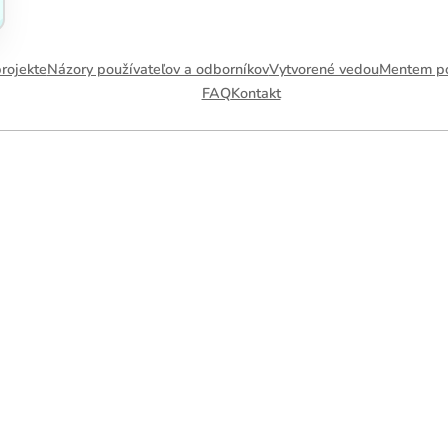
átky
rojekte
Názory používateľov a odborníkov
Vytvorené vedou
Mentem p
ruje
FAQ
Kontakt
itu mozgu
,
rnosť,
tálnu