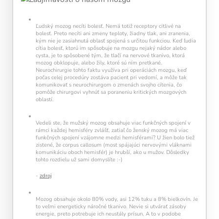
každý deň navyše pomáha vašej mysli zostať
aktívnou a v kondícii.
Ľudský mozog necíti bolesť. Nemá totiž receptory citlivé na
bolesť. Preto necíti ani zmeny teploty, žiadny tlak, ani zranenia,
kým nie je zasiahnutá oblasť spojená s určitou funkciou. Keď ľudia
cítia bolesť, ktorú im spôsobuje na mozgu nejaký nádor alebo
cysta, je to spôsobené tým, že tlačí na nervové tkanivo, ktorá
mozog obklopuje, alebo žily, ktoré sú ním pretkané.
Neurochirurgie tohto faktu využíva pri operáciách mozgu, keď
počas celej procedúry zostáva pacient pri vedomí, a môže tak
komunikovať s neurochirurgom o zmenách svojho cítenia, čo
pomôže chirurgovi vyhnúť sa poraneniu kritických mozgových
oblastí.
Kalendár sleduje vašu dennú tréningovú
aktivitu:
Vedeli ste, že mužský mozog obsahuje viac funkčných spojení v
rámci každej hemisféry zvlášť, zatiaľ čo ženský mozog má viac
Modré políčko:
Bez tréningu
funkčných spojení vzájomne medzi hemisférami? U žien bolo tiež
Oranžové políčko:
Farba ukazuje intenzitu
zistené, že corpus callosum (most spájajúci nervovými vláknami
tréningu, ako svietivosť žiarovky.
komunikáciu oboch hemisfér) je hrubší, ako u mužov. Dôsledky
1 cvičenie = 20 % intenzity
tohto rozdielu už sami domyslíte :-)
5 cvičení = 100 % intenzity
-
zdroj
1
2
3
4
5
Mozog obsahuje okolo 80% vody, asi 12% tuku a 8% bielkovín. Je
to veľmi energeticky náročné tkanivo. Nevie si utvárať zásoby
energie, preto potrebuje ich neustály prísun. A to v podobe