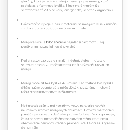
glukózy, ktorá je jediným zdrojom energie pre mozog, ktorú
spaľuje za prítomnosti kyslíka. Mozgová činnosť môže
spotrebovať až 20% celkovej energetickej spotreby organizmu.
Počas raného vývoja plodu v maternici sa mozgové bunky množia
zhruba v počte 250 000 neurónov za minútu.
Mozgová kôra je
fylogeneticky
najmladší časť mozgu. Jej
používaním hustne jej neurónové sieť.
Keď si často rozprávate s malými deťmi, alebo im čítate či
spievate pesničky, umožňujete tak lepší a rýchlejší rozvoj ich
mozgu.
Mozog môže žiť bez kyslíka 4-6 minút. Keď zostane bez kyslíka
dlhšie, začne odumierať, a môže dôjsť k závažným, mnohokrát
ťažko rehabilitovateľným poškodením.
Nedostatok spánku má negatívny vplyv na tvorbu nových
Pravidelný krátky tréning
podporuje
neurónov v určitých mozgových oblastiach. Dotyčný má zhoršenú
neuroplasticitu mozgu
, zlepšuje pozornosť,
pamäť a pozornosť, a ďalšie kognitívne funkcie. Dobrá správa je,
pamäť aj mentálnu flexibilitu.
že po obnovení dostatočného spánkového režimu sa funkcia
obnovovanie neurónov vracia v priebehu cca 14 dní až 3 týždňov
do normálu.