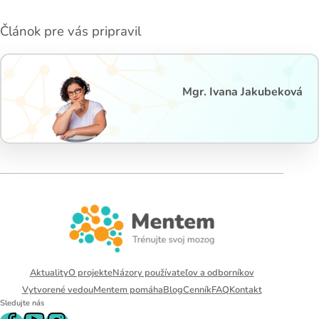
Článok pre vás pripravil
Mgr. Ivana Jakubeková
Aktuality
O projekte
Názory používateľov a odborníkov
Vytvorené vedou
Mentem pomáha
Blog
Cenník
FAQ
Kontakt
Sledujte nás