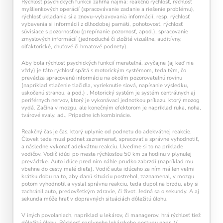
Rýchlosť psychických funkcií zahŕňa najmä: reakčnú rýchlosť, rýchlosť
každý deň navyše pomáha vašej mysli zostať
myšlienkových operácií (spracovávanie zadanie a riešenie problému),
aktívnou a v kondícii.
rýchlosť ukladania si a znovu-vybavovania informácií, resp. rýchlosť
vybavenia si informácií z dlhodobej pamäti, pohotovosť, rýchlosť
súvisiace s pozornosťou (prepínanie pozornosť, apod.), spracovanie
zmyslových informácií (jednoduché či zložité vizuálne, auditívny,
olfaktorické, chuťové či hmatové podnety).
Aby bola rýchlosť psychických funkcií merateľná, zvyčajne (aj keď nie
vždy) je táto rýchlosť spätá s motorickým systémom, teda tým, čo
prevádza spracovanú informáciu na okolím pozorovateľnú rovinu
(napríklad stlačenie tlačidla, vyrieknutie slová, napísanie výsledku,
uskočenú stranou, a pod.) . Motorický systém je systém centrálnych aj
periférnych nervov, ktorý je vykonávací jednotkou príkazu, ktorý mozog
vydá. Začína v mozgu, ale konečným efektorom je napríklad ruka, noha,
Kalendár sleduje vašu dennú tréningovú
tvárové svaly, ad., Prípadne ich kombinácie.
aktivitu:
Reakčný čas je čas, ktorý uplynie od podnetu do adekvátnej reakcie.
Modré políčko:
Bez tréningu
Človek teda musí podnet zaznamenať, spracovať a správne vyhodnotiť,
Oranžové políčko:
Farba ukazuje intenzitu
a následne vykonať adekvátnu reakciu. Uveďme si to na príklade
tréningu, ako svietivosť žiarovky.
vodičov. Vodič idúci po meste rýchlosťou 50 km za hodinu v plynulej
1 cvičenie = 20 % intenzity
prevádzke. Auto idúce pred ním náhle prudko zabrzdí (napríklad mu
vbehne do cesty malé dieťa). Vodič auta idúceho za ním má len veľmi
5 cvičení = 100 % intenzity
krátku dobu na to, aby danú situáciu postrehol, zaznamenal, v mozgu
potom vyhodnotil a vyslal správnu reakciu, teda dupol na brzdu, aby si
1
2
3
4
5
zachránil auto, predovšetkým zdravie, či život. Jedná sa o sekundy. A aj
sekunda môže hrať v dopravných situáciách dôležitú úlohu.
V iných povolaniach, napríklad u lekárov, či managerov, hrá rýchlosť tiež
dôležitú úlohu. Rýchlosť správneho lekárskeho postupu napr. V