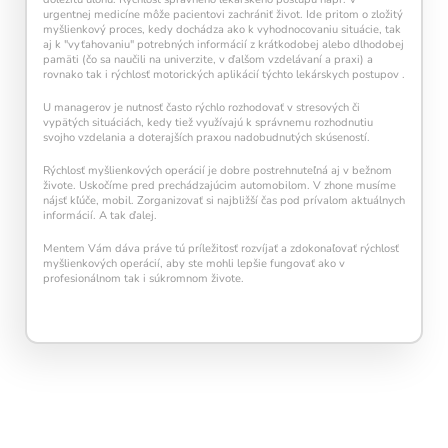
urgentnej medicíne môže pacientovi zachrániť život. Ide pritom o zložitý
myšlienkový proces, kedy dochádza ako k vyhodnocovaniu situácie, tak
aj k "vyťahovaniu" potrebných informácií z krátkodobej alebo dlhodobej
pamäti (čo sa naučili na univerzite, v ďalšom vzdelávaní a praxi) a
rovnako tak i rýchlosť motorických aplikácií týchto lekárskych postupov .
U managerov je nutnosť často rýchlo rozhodovať v stresových či
vypätých situáciách, kedy tiež využívajú k správnemu rozhodnutiu
svojho vzdelania a doterajších praxou nadobudnutých skúseností.
Rýchlosť myšlienkových operácií je dobre postrehnuteľná aj v bežnom
živote. Uskočíme pred prechádzajúcim automobilom. V zhone musíme
nájsť kľúče, mobil. Zorganizovať si najbližší čas pod prívalom aktuálnych
informácií. A tak ďalej.
Mentem Vám dáva práve tú príležitosť rozvíjať a zdokonaľovať rýchlosť
myšlienkových operácií, aby ste mohli lepšie fungovať ako v
profesionálnom tak i súkromnom živote.
Pravidelný krátky tréning
podporuje
neuroplasticitu mozgu
, zlepšuje pozornosť,
pamäť aj mentálnu flexibilitu.