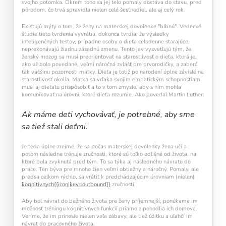
svojho potomka. Okrem toho sa jej telo pomaly dostáva do stavu, pred
pôrodom, čo trvá spravidla nielen celé šesťnediel, ale aj celý rok.
Existujú mýty o tom, že ženy na materskej dovolenke "blbnú". Vedecké
štúdie tieto tvrdenia vyvrátili, dokonca tvrdia, že výsledky
inteligenčných testov, prípadne osoby o dieťa celodenne starajúce,
neprekonávajú žiadnu zásadnú zmenu. Tento jav vysvetľujú tým, že
ženský mozog sa musí preorientovať na starostlivosť o dieťa, ktorá je,
ako už bolo povedané, veľmi náročná zvlášť pre prvorodičky, a zaberá
tak väčšinu pozornosti matky. Dieťa je totiž po narodení úplne závislé na
starostlivosť okolia. Matka sa vďaka svojim empatickým schopnostiam
musí aj dieťaťu prispôsobiť a to v tom zmysle, aby s ním mohla
komunikovať na úrovni, ktoré dieťa rozumie. Ako povedal Martin Luther:
Ak máme deti vychovávať, je potrebné, aby sme
sa tiež stali deťmi.
Je teda úplne zrejmé, že sa počas materskej dovolenky žena učí a
potom následne trénuje zručnosti, ktoré sú toľko odlišné od života, na
ktoré bola zvyknutá pred tým. To sa týka aj následného návratu do
práce. Ten býva pre mnoho žien veľmi obtiažny a náročný. Pomaly, ale
predsa celkom rýchlo, sa vrátiť k predchádzajúcim úrovniam (nielen)
kognitívnych{{icon|key=outbound}}
zručností.
Aby bol návrat do bežného života pre ženy príjemnejší, ponúkame im
možnosť tréningu kognitívnych funkcií priamo z pohodlia ich domova.
Veríme, že im prinesie nielen veľa zábavy, ale tiež úžitku a uľahčí im
návrat do pracovného života.