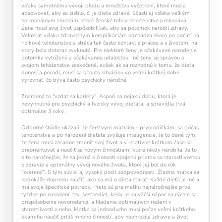
vďaka samotnému vývoji plodu a množstvu vyšetrení, ktoré musia
absolvovať, aby sa zistilo, či je dieťa zdravé. Sčasti aj vďaka veľkým
hormonálnym zmenám, ktoré ženské telo v tehotenstve prekonáva.
Žena musí svoj život uspôsobiť tak, aby sa potomok narodil zdravý.
Veľakrát vďaka zdravotným komplikáciám odchádza skoro po počatí na
rizikové tehotenstvo a stráca tak často kontakt s prácou a s životom, na
ktorý bola doteraz zvyknutá. Pre niektoré ženy je očakávané narodenie
potomka vytúženú a očakávanou udalosťou. Iné ženy sú správou o
svojom tehotenstve zaskočené, avšak ak sa rozhodnú k tomu, že dieťa
donosí a porodí, musí sa s touto situáciou vo veľmi krátkej dobe
vyrovnať, čo býva často psychicky náročné.
Znamená to "vzdať sa kariéry". Aspoň na nejakú dobu, ktorá je
nevyhnutná pre psychický a fyzický vývoj dieťaťa, a spravidla trvá
optimálne 3 roky.
Odborné štúdie ukázali, že čerstvým matkám - prvorodičkám, sa počas
tehotenstva a po narodení dieťaťa zvyšuje inteligencia. Je to dané tým,
že žena musí zásadne zmeniť svoj život a v relatívne krátkom čase sa
preorientovať a naučiť sa novým činnostiam, ktoré nikdy nerobila. Je to
o to náročnejšie, že sa jedná o činnosti spojenú priamo so starostlivosťou
o zdravie a optimálny vývoj nového života, ktorý jej bol do rúk
"zverený". S tým súvisí aj vysoký pocit zodpovednosti. Žiadna matka sa
nedokáže dopredu naučiť, ako sa má o dieťa starať. Každé dieťa je iné a
Pravidelný krátky tréning
podporuje
má svoje špecifické potreby. Preto sú pre matku najnáročnejšie prvé
neuroplasticitu mozgu
, zlepšuje pozornosť,
týždne po narodení, tzv. šesťnediel, kedy je najväčší nápor na rýchle sa
pamäť aj mentálnu flexibilitu.
prispôsobenie novorodenci, a hľadanie optimálnych riešení v
starostlivosti o neho. Matka sa jednoducho musí počas veľmi krátkeho
okamihu naučiť príliš mnoho činností, aby neohrozila zdravie a život