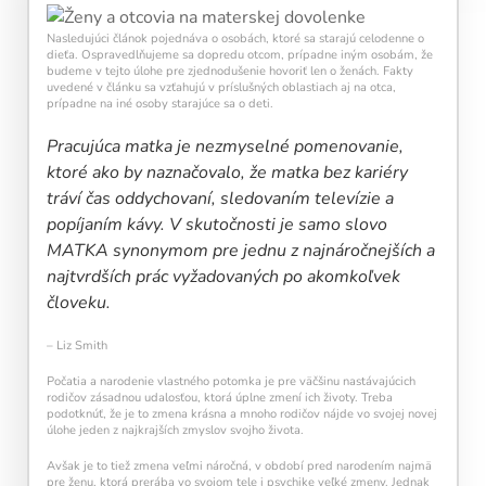
každý deň navyše pomáha vašej mysli zostať
aktívnou a v kondícii.
Nasledujúci článok pojednáva o osobách, ktoré sa starajú celodenne o
dieťa. Ospravedlňujeme sa dopredu otcom, prípadne iným osobám, že
budeme v tejto úlohe pre zjednodušenie hovoriť len o ženách. Fakty
uvedené v článku sa vzťahujú v príslušných oblastiach aj na otca,
prípadne na iné osoby starajúce sa o deti.
Pracujúca matka je nezmyselné pomenovanie,
ktoré ako by naznačovalo, že matka bez kariéry
tráví čas oddychovaní, sledovaním televízie a
popíjaním kávy. V skutočnosti je samo slovo
Kalendár sleduje vašu dennú tréningovú
MATKA synonymom pre jednu z najnáročnejších a
aktivitu:
najtvrdších prác vyžadovaných po akomkoľvek
Modré políčko:
Bez tréningu
človeku.
Oranžové políčko:
Farba ukazuje intenzitu
tréningu, ako svietivosť žiarovky.
– Liz Smith
1 cvičenie = 20 % intenzity
5 cvičení = 100 % intenzity
Počatia a narodenie vlastného potomka je pre väčšinu nastávajúcich
rodičov zásadnou udalosťou, ktorá úplne zmení ich životy. Treba
podotknúť, že je to zmena krásna a mnoho rodičov nájde vo svojej novej
1
2
3
4
5
úlohe jeden z najkrajších zmyslov svojho života.
Avšak je to tiež zmena veľmi náročná, v období pred narodením najmä
pre ženu, ktorá prerába vo svojom tele i psychike veľké zmeny. Jednak