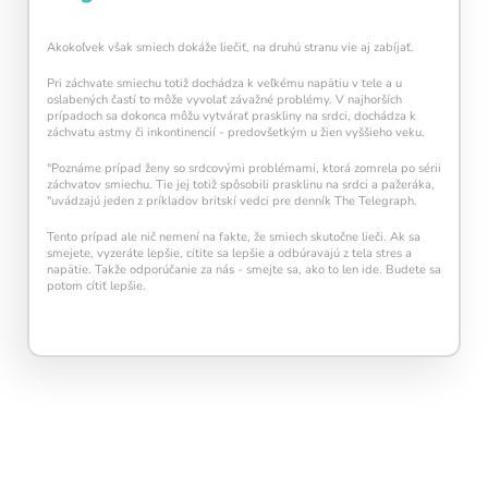
Akokoľvek však smiech dokáže liečiť, na druhú stranu vie aj zabíjať.
Pri záchvate smiechu totiž dochádza k veľkému napätiu v tele a u
oslabených častí to môže vyvolať závažné problémy. V najhorších
prípadoch sa dokonca môžu vytvárať praskliny na srdci, dochádza k
záchvatu astmy či inkontinencií - predovšetkým u žien vyššieho veku.
"Poznáme prípad ženy so srdcovými problémami, ktorá zomrela po sérii
záchvatov smiechu. Tie jej totiž spôsobili prasklinu na srdci a pažeráka,
"uvádzajú jeden z príkladov britskí vedci pre denník The Telegraph.
Tento prípad ale nič nemení na fakte, že smiech skutočne lieči. Ak sa
smejete, vyzeráte lepšie, cítite sa lepšie a odbúravajú z tela stres a
napätie. Takže odporúčanie za nás - smejte sa, ako to len ide. Budete sa
potom cítiť lepšie.