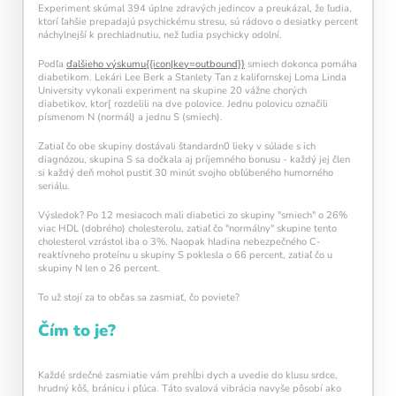
Experiment skúmal 394 úplne zdravých jedincov a preukázal, že ľudia,
ktorí ľahšie prepadajú psychickému stresu, sú rádovo o desiatky percent
náchylnejší k prechladnutiu, než ľudia psychicky odolní.
Podľa
ďalšieho výskumu{{icon|key=outbound}}
smiech dokonca pomáha
diabetikom. Lekári Lee Berk a Stanlety Tan z kalifornskej Loma Linda
University vykonali experiment na skupine 20 vážne chorých
diabetikov, ktor[ rozdelili na dve polovice. Jednu polovicu označili
písmenom N (normál) a jednu S (smiech).
Zatiaľ čo obe skupiny dostávali štandardn0 lieky v súlade s ich
diagnózou, skupina S sa dočkala aj príjemného bonusu - každý jej člen
si každý deň mohol pustiť 30 minút svojho obľúbeného humorného
seriálu.
Výsledok? Po 12 mesiacoch mali diabetici zo skupiny "smiech" o 26%
viac HDL (dobrého) cholesterolu, zatiaľ čo "normálny" skupine tento
cholesterol vzrástol iba o 3%. Naopak hladina nebezpečného C-
reaktívneho proteínu u skupiny S poklesla o 66 percent, zatiaľ čo u
skupiny N len o 26 percent.
To už stojí za to občas sa zasmiať, čo poviete?
Pravidelný krátky tréning
podporuje
Čím to je?
neuroplasticitu mozgu
, zlepšuje pozornosť,
pamäť aj mentálnu flexibilitu.
Každé srdečné zasmiatie vám prehĺbi dych a uvedie do klusu srdce,
hrudný kôš, bránicu i pľúca. Táto svalová vibrácia navyše pôsobí ako