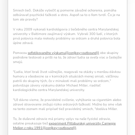
každý deň navyše pomáha vašej mysli zostať
aktívnou a v kondícii.
Smiech lieči. Dokáže vyliečiť aj pomerne závažné ochorenia, pomáha
odbúravať psychické ťažkosti a stres. Aspoň sa to o ňom tvrdí. Čo je na
tom ale pravdy?
V roku 2009 vykonali kardiológovia z liečebného centra Marylandskej
univerzity v Baltimore zaujímavý výskum. Vybrali 300 ľudí, z ktorých
prvá polovica mala niekedy problémy so srdcom a druhá polovica bola
úplne zdravá.
Pomocou
sofistikovaného výskumu{{icon|key=outbound}}
obe skupiny
podrobne testovali a prišli na to, že zdraví ľudia sa oveľa viac a častejšie
smejú.
Kalendár sleduje vašu dennú tréningovú
aktivitu:
"Ľudia, ktorí brali život vážnejšie, reagovali na otázky s menšou dávkou
humoru a všeobecne sa v komických situáciách menej smiali, väčšinou
patrili do skupiny tých, čo v minulosti mali problémy so srdcom,"
Modré políčko:
Bez tréningu
potvrdzuje závery výskumu doktor Michael Miller, riaditeľ
Oranžové políčko:
Farba ukazuje intenzitu
kardiologického centra Marylandskej univerzity.
tréningu, ako svietivosť žiarovky.
1 cvičenie = 20 % intenzity
"Už dávno vieme, že pravidelné cvičenie, vyhýbanie sa cigaretám alebo
5 cvičení = 100 % intenzity
zdravé stravovanie znižujú riziko srdcových ťažkostí. Možno by sme však
na tento zoznam mali pripísať tiež pravidelný smiech, "dodáva Miller.
1
2
3
4
5
To, že duševné zdravie má priamy vplyv na naše fyzické zdravie,
ostatne preukazuje tiež
experiment Pittsburskej univerzity Carnegie
Mellon z roku 1991{{icon|key=outbound}}
.