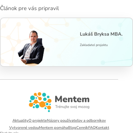
Článok pre vás pripravil
Lukáš Bryksa MBA.
Zakladatel projektu
Aktuality
O projekte
Názory používateľov a odborníkov
Vytvorené vedou
Mentem pomáha
Blog
Cenník
FAQ
Kontakt