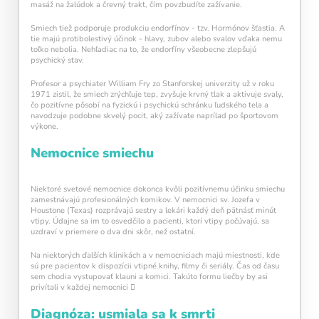
masáž na žalúdok a črevný trakt, čím povzbudíte zažívanie.
Smiech tiež podporuje produkciu endorfínov - tzv. Hormónov šťastia. A
tie majú protibolestivý účinok - hlavy, zubov alebo svalov vďaka nemu
toľko nebolia. Nehľadiac na to, že endorfíny všeobecne zlepšujú
psychický stav.
Profesor a psychiater William Fry zo Stanforskej univerzity už v roku
1971 zistil, že smiech zrýchľuje tep, zvyšuje krvný tlak a aktivuje svaly,
čo pozitívne pôsobí na fyzickú i psychickú schránku ľudského tela a
navodzuje podobne skvelý pocit, aký zažívate naprílad po športovom
výkone.
Nemocnice smiechu
Niektoré svetové nemocnice dokonca kvôli pozitívnemu účinku smiechu
zamestnávajú profesionálných komikov. V nemocnici sv. Jozefa v
Houstone (Texas) rozprávajú sestry a lekári každý deň pätnásť minút
vtipy. Údajne sa im to osvedčilo a pacienti, ktorí vtipy počúvajú, sa
uzdraví v priemere o dva dni skôr, než ostatní.
Na niektorých ďalších klinikách a v nemocniciach majú miestnosti, kde
sú pre pacientov k dispozícii vtipné knihy, filmy či seriály. Čas od času
sem chodia vystupovať klauni a komici. Takúto formu liečby by asi
privítali v každej nemocnici 
Diagnóza: usmiala sa k smrti