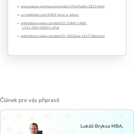
www.nature.com/neuro/journal/v17/n2/full/nn.3623.html
cs.medlicker.com/1093-kava-a-zdravi
onlinelibrary.wiley.com/doi/10.1046/j.1468-
1331.2002.00421.x/full
onlinelibrary.wiley.com/doi/10.1002/ana.10277/abstract
Článek pro vás připravil
Lukáš Bryksa MBA.