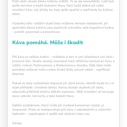
Poté vědci zkusili dávku kofeinu zvětšit. To se ale neosvědčilo. Lidé byli
spíše nervózní a trpěli bolestmi hlavy. Není tudíž dobré pít velké
množství kávy. Její účinky by byly spíše opačné a nepřinesly by kýžený
efekt.
Výsledky této i dalších studií tedy můžeme shrnout následovně: při
optimální dávce kofeinu jsou pozitivně ovlivněny naše kognitivní funkce
- paměť, pozornost a koncentrace.
Káva pomáhá. Může i škodit
Pití kávy je velikou tradicí – málokdo si bez ní umí představit své ráno i
pracovní den. Studie ukazují souvislost mezi střídmou konzumací kývy a
nižším rizikem Parkinsonovy a Alzheimerovy choroby. Dále také může
pomáhat snižovat riziko vzniku široké škály poruch nálad – například
deprese.
Pokud se tedy rozhodnete dopovat při učení kávou, neměli byste to s ní
nijak přehánět. Uvedená dávka, kterou dostali studenti při testu,
odpovídá přibližně dvěma šálkům espressa. Větší množství už navozuje
stavy úzkosti, nervozity a také bolesti hlavy.
Pravidelný krátký trénink
podporuje
Dalším problémem, který může při zvýšené konzumaci nastat, je
neuroplasticitu mozku
, zlepšuje pozornost,
nespavost. Proto se nedoporučuje pití kávy v odpoledních a večerních
paměť i mentální flexibilitu.
hodinách – neplánujete-li sedět nad učebnicí celou noc.
Zdroje: