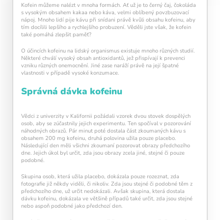
den navíc pomáhá vaší mysli zůstat aktivní a v
Kofein můžeme nalézt v mnoha formách. Ať už je to černý čaj, čokoláda
kondici.
s vysokým obsahem kakaa nebo káva, velmi oblíbený povzbuzovací
nápoj. Mnoho lidí pije kávu při snídani právě kvůli obsahu kofeinu, aby
tím docílili lepšího a rychlejšího probuzení. Věděli jste však, že kofein
také pomáhá zlepšit paměť?
O účincích kofeinu na lidský organismus existuje mnoho různých studií.
Některé chválí vysoký obsah antioxidantů, jež přispívají k prevenci
vzniku různých onemocnění. Jiné zase naráží právě na její špatné
vlastnosti v případě vysoké konzumace.
Správná dávka kofeinu
Kalendář sleduje vaši denní tréninkovou
aktivitu:
Vědci z univerzity v Kalifornii požádali vzorek dvou stovek dospělých
osob, aby se zúčastnily jejich experimentu. Ten spočíval v pozorování
Modré políčko:
Bez tréninku
náhodných obrazů. Pár minut poté dostala část zkoumaných kávu s
obsahem 200 mg kofeinu, druhá polovina užila pouze placebo.
Oranžové políčko:
Barva ukazuje intenzitu
Následující den měli všichni zkoumaní pozorovat obrazy předchozího
tréninku, jako svítivost žárovky.
dne. Jejich úkol byl určit, zda jsou obrazy zcela jiné, stejné či pouze
1 cvičení = 20% intenzity
podobné.
5 cvičení = 100% intenzity
Skupina osob, která užila placebo, dokázala pouze rozeznat, zda
fotografie již někdy viděli, či nikoliv. Zda jsou stejné či podobné těm z
1
2
3
4
5
předchozího dne, už určit nedokázali. Avšak skupina, která dostala
dávku kofeinu, dokázala ve většině případů také určit, zda jsou stejné
nebo aspoň podobné jako předchozí den.