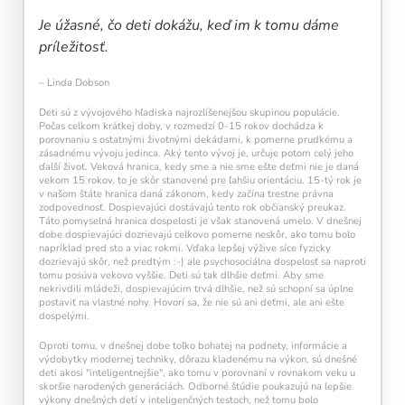
každý deň navyše pomáha vašej mysli zostať
Je úžasné, čo deti dokážu, keď im k tomu dáme
aktívnou a v kondícii.
príležitosť.
– Linda Dobson
Deti sú z vývojového hľadiska najrozlíšenejšou skupinou populácie.
Počas celkom krátkej doby, v rozmedzí 0-15 rokov dochádza k
porovnaniu s ostatnými životnými dekádami, k pomerne prudkému a
zásadnému vývoju jedinca. Aký tento vývoj je, určuje potom celý jeho
ďalší život. Veková hranica, kedy sme a nie sme ešte deťmi nie je daná
vekom 15 rokov, to je skôr stanovené pre ľahšiu orientáciu. 15-tý rok je
v našom štáte hranica daná zákonom, kedy začína trestne právna
Kalendár sleduje vašu dennú tréningovú
zodpovednosť. Dospievajúci dostávajú tento rok občianský preukaz.
aktivitu:
Táto pomyselná hranica dospelosti je však stanovená umelo. V dnešnej
dobe dospievajúci dozrievajú celkovo pomerne neskôr, ako tomu bolo
Modré políčko:
Bez tréningu
napríklad pred sto a viac rokmi. Vďaka lepšej výžive síce fyzicky
Oranžové políčko:
Farba ukazuje intenzitu
dozrievajú skôr, než predtým :-) ale psychosociálna dospelosť sa naproti
tomu posúva vekovo vyššie. Deti sú tak dlhšie deťmi. Aby sme
tréningu, ako svietivosť žiarovky.
nekrivdili mládeži, dospievajúcim trvá dlhšie, než sú schopní sa úplne
1 cvičenie = 20 % intenzity
postaviť na vlastné nohy. Hovorí sa, že nie sú ani deťmi, ale ani ešte
5 cvičení = 100 % intenzity
dospelými.
Oproti tomu, v dnešnej dobe toľko bohatej na podnety, informácie a
1
2
3
4
5
výdobytky modernej techniky, dôrazu kladenému na výkon, sú dnešné
deti akosi "inteligentnejšie", ako tomu v porovnaní v rovnakom veku u
skoršie narodených generáciách. Odborné štúdie poukazujú na lepšie
výkony dnešných detí v inteligenčných testoch, než tomu bolo