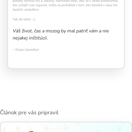
poňatý formou hry a zábavy. Namiesto toho, aby sa v škole predbiehali,
kto vyfajčí viac cigariet, môžu sa preháňať v tom, kto dsiahol v akej hre
lepších výsledkov.
Tak do toho! :-)
Váš život, čas a mozog by mal patriť vám a nie
nejakej inštitúcii.
– Grace Llewellyn
Článok pre vás pripravil