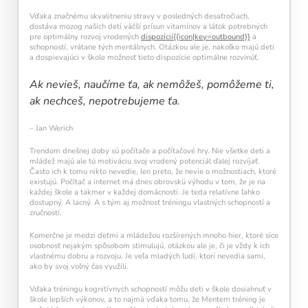
Vďaka značnému skvalitneniu stravy v posledných desaťročiach,
dostáva mozog našich detí väčší prísun vitamínov a látok potrebných
pre optimálny rozvoj vrodených
dispozícií{{icon|key=outbound}}
a
schopností, vrátane tých mentálnych. Otázkou ale je, nakoľko majú deti
a dospievajúci v škole možnosť tieto dispozície optimálne rozvinúť.
Ak nevieš, naučíme ťa, ak nemôžeš, pomôžeme ti,
ak nechceš, nepotrebujeme ťa.
– Jan Werich
Trendom dnešnej doby sú počítače a počítačové hry. Nie všetke deti a
mládež majú ale tú motiváciu svoj vrodený potenciál ďalej rozvíjať.
Často ich k tomu nikto nevedie, len preto, že nevie o možnostiach, ktoré
existujú. Počítač a internet má dnes obrovskú výhodu v tom, že je na
každej škole a takmer v každej domácnosti. Je teda relatívne ľahko
dostupný. A lacný. A s tým aj možnosť tréningu vlastných schopností a
zručností.
Komerčne je medzi deťmi a mládežou rozšírených mnoho hier, ktoré síce
osobnosť nejakým spôsobom stimulujú, otázkou ale je, či je vždy k ich
vlastnému dobru a rozvoju. Je veľa mladých ľudí, ktorí nevedia sami,
ako by svoj voľný čas využili.
Vďaka tréningu kognitívnych schopností môžu deti v škole dosiahnuť v
škole lepších výkonov, a to najmä vďaka tomu, že Mentem tréning je