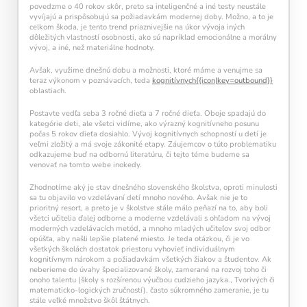
povedzme o 40 rokov skôr, preto sa inteligenčné a iné testy neustále
vyvíjajú a prispôsobujú sa požiadavkám modernej doby. Možno, a to je
celkom škoda, je tento trend priaznivejšie na úkor vývoja iných
dôležitých vlastností osobnosti, ako sú napríklad emocionálne a morálny
vývoj, a iné, než materiálne hodnoty.
Avšak, využime dnešnú dobu a možnosti, ktoré máme a venujme sa
teraz výkonom v poznávacích, teda
kognitívnych{{icon|key=outbound}}
oblastiach.
Postavte vedľa seba 3 ročné dieťa a 7 ročné dieťa. Oboje spadajú do
kategórie deti, ale všetci vidíme, ako výrazný kognitívneho posunu
počas 5 rokov dieťa dosiahlo. Vývoj kognitívnych schopností u detí je
veľmi zložitý a má svoje zákonité etapy. Záujemcov o túto problematiku
odkazujeme buď na odbornú literatúru, či tejto téme budeme sa
venovať na tomto webe inokedy.
Zhodnotíme aký je stav dnešného slovenského školstva, oproti minulosti
sa tu objavilo vo vzdelávaní detí mnoho nového. Avšak nie je to
prioritný resort, a preto je v školstve stále málo peňazí na to, aby boli
všetci učitelia ďalej odborne a moderne vzdelávali s ohľadom na vývoj
moderných vzdelávacích metód, a mnoho mladých učiteľov svoj odbor
opúšťa, aby našli lepšie platené miesto. Je teda otázkou, či je vo
všetkých školách dostatok priestoru vyhovieť individuálnym
Pravidelný krátky tréning
podporuje
kognitívnym nárokom a požiadavkám všetkých žiakov a študentov. Ak
neuroplasticitu mozgu
, zlepšuje pozornosť,
neberieme do úvahy špecializované školy, zamerané na rozvoj toho či
pamäť aj mentálnu flexibilitu.
onoho talentu (školy s rozšírenou výučbou cudzieho jazyka., Tvorivých či
matematicko-logických zručností), často súkromného zameranie, je tu
stále veľké množstvo škôl štátnych.