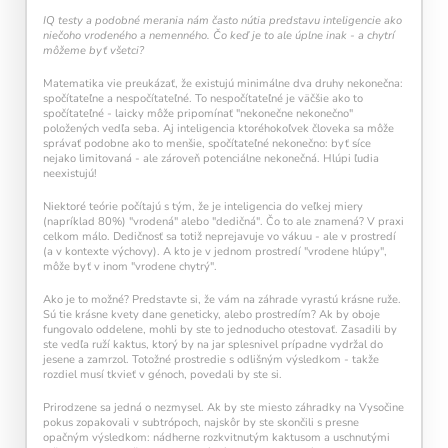
každý deň navyše pomáha vašej mysli zostať
IQ testy a podobné merania nám často nútia predstavu inteligencie ako
aktívnou a v kondícii.
niečoho vrodeného a nemenného. Čo keď je to ale úplne inak - a chytrí
môžeme byť všetci?
Matematika vie preukázať, že existujú minimálne dva druhy nekonečna:
spočítateľne a nespočítateľné. To nespočítateľné je väčšie ako to
spočítateľné - laicky môže pripomínať "nekonečne nekonečno"
položených vedľa seba. Aj inteligencia ktoréhokoľvek človeka sa môže
správať podobne ako to menšie, spočítateľné nekonečno: byť síce
nejako limitovaná - ale zároveň potenciálne nekonečná. Hlúpi ľudia
neexistujú!
Niektoré teórie počítajú s tým, že je inteligencia do veľkej miery
Kalendár sleduje vašu dennú tréningovú
(napríklad 80%) "vrodená" alebo "dedičná". Čo to ale znamená? V praxi
celkom málo. Dedičnosť sa totiž neprejavuje vo vákuu - ale v prostredí
aktivitu:
(a v kontexte výchovy). A kto je v jednom prostredí "vrodene hlúpy",
môže byť v inom "vrodene chytrý".
Modré políčko:
Bez tréningu
Oranžové políčko:
Farba ukazuje intenzitu
Ako je to možné? Predstavte si, že vám na záhrade vyrastú krásne ruže.
tréningu, ako svietivosť žiarovky.
Sú tie krásne kvety dane geneticky, alebo prostredím? Ak by oboje
1 cvičenie = 20 % intenzity
fungovalo oddelene, mohli by ste to jednoducho otestovať. Zasadili by
5 cvičení = 100 % intenzity
ste vedľa ruží kaktus, ktorý by na jar splesnivel prípadne vydržal do
jesene a zamrzol. Totožné prostredie s odlišným výsledkom - takže
rozdiel musí tkvieť v génoch, povedali by ste si.
1
2
3
4
5
Prirodzene sa jedná o nezmysel. Ak by ste miesto záhradky na Vysočine
pokus zopakovali v subtrópoch, najskôr by ste skončili s presne
opačným výsledkom: nádherne rozkvitnutým kaktusom a uschnutými