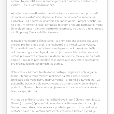
ružami. Nejde totiž ani o samotné gény, ani o samotné prostredie (a
výchovu), ale o kombináciu oboch.
Aj najlepšou starostlivosťou o rastlinu by ste v nevhodnom prostredí
dosiahli len čiastočného zlepšenia. Podobne nekonečné sedenia na
kurzoch a u IQ boosterov neurobia z hlupáka génia - pokiaľ nezistia, čo
ho brzdí. V kontexte našej civilizácie to zrejme nebude nedostatok vody,
živín alebo tepla - ale skôr deštruktívne procesy vo vnútri, v tele, mozgu
a štýlu premýšľania každého človeka.
Jedným z najzásadnejších je stres - a s ním spojená telesná aktivácia
vhodná pre boj alebo útek, ale nevhodná pre intelektuálne výkony.
Stres vedie k množstvu fyziologických procesov, ktoré okrem iného
odkrvia mozog a stimulujú aktiváciu tých nervových centier, ktoré sú
určené pre okamžitú reakciu. Prevládnu reflexívne reakcie, impulzivita,
emócie - zatiaľ čo prefrontálné časti mozgovej kôry, ktoré sú zásadné
pre typicky ľudské schopnosti, sa utlmia.
Rolu stresu v bežnom živote dobre ilustruje Porgesova polyvagálna
teória - teória o troch rôznych reakciách na stres, ktoré súvisia s
činnosťou blúdivého nervu (nervus vagus - preto tiež polyvagálna). Za
pokojného stavu vysiela nervus vagus do útrob signály, že je všetko v
poriadku; človek dobre vníma svoje okolie, cíti sa pohodlne a všetko v
tele pracuje, ako má.
Pravidelný krátky tréning
podporuje
neuroplasticitu mozgu
, zlepšuje pozornosť,
V prípade zvýšenia stresu nad určitú úroveň, ktorú človek nezvláda, sa
pamäť aj mentálnu flexibilitu.
človek (pozvoľne) "prepne" do evolučne staršieho módu - a reaguje
činností sympatika. Telo skrátka v priebehu pár sto rokov civilizácie
nestačilo naučiť, že väčšina súčasných stresorov a hrozieb vyžaduje