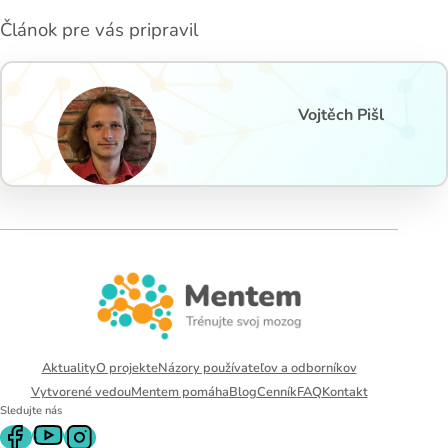
Článok pre vás pripravil
Vojtěch Pišl
Aktuality
O projekte
Názory používateľov a odborníkov
Vytvorené vedou
Mentem pomáha
Blog
Cenník
FAQ
Kontakt
Sledujte nás