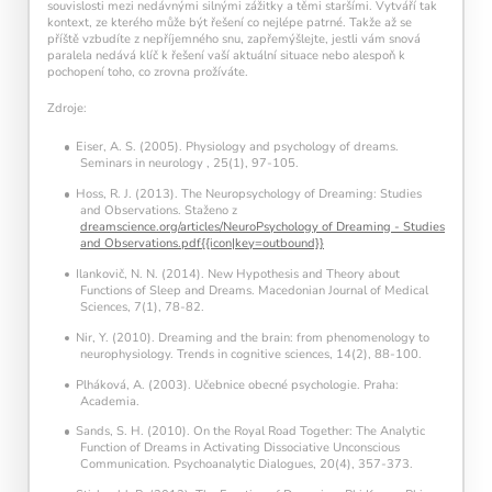
souvislosti mezi nedávnými silnými zážitky a těmi staršími. Vytváří tak
kontext, ze kterého může být řešení co nejlépe patrné. Takže až se
příště vzbudíte z nepříjemného snu, zapřemýšlejte, jestli vám snová
paralela nedává klíč k řešení vaší aktuální situace nebo alespoň k
pochopení toho, co zrovna prožíváte.
Zdroje:
Eiser, A. S. (2005). Physiology and psychology of dreams.
Seminars in neurology , 25(1), 97-105.
Hoss, R. J. (2013). The Neuropsychology of Dreaming: Studies
and Observations. Staženo z
dreamscience.org/articles/NeuroPsychology of Dreaming - Studies
and Observations.pdf{{icon|key=outbound}}
Ilankovič, N. N. (2014). New Hypothesis and Theory about
Functions of Sleep and Dreams. Macedonian Journal of Medical
Sciences, 7(1), 78-82.
Nir, Y. (2010). Dreaming and the brain: from phenomenology to
neurophysiology. Trends in cognitive sciences, 14(2), 88-100.
Plháková, A. (2003). Učebnice obecné psychologie. Praha:
Academia.
Sands, S. H. (2010). On the Royal Road Together: The Analytic
Function of Dreams in Activating Dissociative Unconscious
Communication. Psychoanalytic Dialogues, 20(4), 357-373.