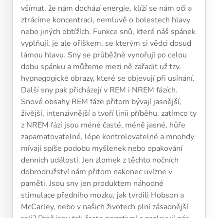
den navíc pomáhá vaší mysli zůstat aktivní a v
všímat, že nám dochází energie, klíží se nám oči a
kondici.
ztrácíme koncentraci, nemluvě o bolestech hlavy
nebo jiných obtížích. Funkce snů, které náš spánek
vyplňují, je ale oříškem, se kterým si vědci dosud
lámou hlavu. Sny se průběžně vynořují po celou
dobu spánku a můžeme mezi ně zařadit už tzv.
hypnagogické obrazy, které se objevují při usínání.
Další sny pak přicházejí v REM i NREM fázích.
Snové obsahy REM fáze přitom bývají jasnější,
Kalendář sleduje vaši denní tréninkovou
živější, intenzivnější a tvoří linii příběhu, zatímco ty
aktivitu:
z NREM fází jsou méně časté, méně jasné, hůře
Modré políčko:
Bez tréninku
zapamatovatelné, lépe kontrolovatelné a mnohdy
Oranžové políčko:
Barva ukazuje intenzitu
tréninku, jako svítivost žárovky.
mívají spíše podobu myšlenek nebo opakování
1 cvičení = 20% intenzity
denních událostí. Jen zlomek z těchto nočních
5 cvičení = 100% intenzity
dobrodružství nám přitom nakonec uvízne v
paměti. Jsou sny jen produktem náhodné
1
2
3
4
5
stimulace předního mozku, jak tvrdili Hobson a
McCarley, nebo v našich životech plní zásadnější