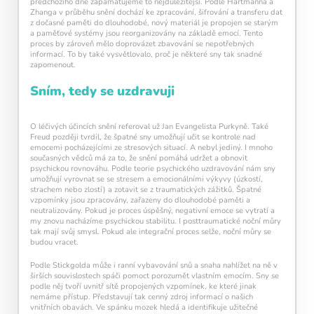
předchozího dne zapamatujeme to nejdůležitější. Podle Hartmanna a
Zhanga v průběhu snění dochází ke zpracování, šifrování a transferu dat
z dočasné paměti do dlouhodobé, nový materiál je propojen se starým
a paměťové systémy jsou reorganizovány na základě emocí. Tento
proces by zároveň mělo doprovázet zbavování se nepotřebných
informací. To by také vysvětlovalo, proč je některé sny tak snadné
zapomenout.
Sním, tedy se uzdravuji
O léčivých účincích snění referoval už Jan Evangelista Purkyně. Také
Freud později tvrdil, že špatné sny umožňují učit se kontrole nad
emocemi pocházejícími ze stresových situací. A nebyl jediný. I mnoho
současných vědců má za to, že snění pomáhá udržet a obnovit
psychickou rovnováhu. Podle teorie psychického uzdravování nám sny
umožňují vyrovnat se se stresem a emocionálními výkyvy (úzkostí,
strachem nebo zlostí) a zotavit se z traumatických zážitků. Špatné
vzpomínky jsou zpracovány, zařazeny do dlouhodobé paměti a
neutralizovány. Pokud je proces úspěšný, negativní emoce se vytratí a
my znovu nacházíme psychickou stabilitu. I posttraumatické noční můry
tak mají svůj smysl. Pokud ale integrační proces selže, noční můry se
budou vracet.
Podle Stickgolda může i ranní vybavování snů a snaha nahlížet na ně v
širších souvislostech spáči pomoct porozumět vlastním emocím. Sny se
podle něj tvoří uvnitř sítě propojených vzpomínek, ke které jinak
nemáme přístup. Představují tak cenný zdroj informací o našich
vnitřních obavách. Ve spánku mozek hledá a identifikuje užitečné