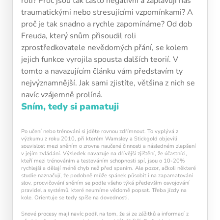
roli? Proč jsou tak často negativní a zaplavují nás
traumatickými nebo stresujícími vzpomínkami? A
proč je tak snadno a rychle zapomínáme? Od dob
Freuda, který snům přisoudil roli
zprostředkovatele nevědomých přání, se kolem
jejich funkce vyrojila spousta dalších teorií. V
tomto a navazujícím článku vám představím ty
nejvýznamnější. Jak sami zjistíte, většina z nich se
navíc vzájemně prolíná.
Sním, tedy si pamatuji
Po učení nebo trénování si jděte rovnou zdřímnout. To vyplývá z
výzkumu z roku 2010, při kterém Wamsley a Stickgold objevili
souvislost mezi sněním o zrovna naučené činnosti a následném zlepšení
v jejím zvládání. Výsledek navazuje na dřívější zjištění, že účastníci,
kteří mezi trénováním a testováním schopnosti spí, jsou o 10-20%
rychlejší a dělají méně chyb než před spaním. Ale pozor, ačkoli některé
studie naznačují, že podobně může spánek působit i na zapamatování
Pravidelný krátký trénink
podporuje
slov, procvičování sněním se podle všeho týká především osvojování
neuroplasticitu mozku
, zlepšuje pozornost,
pravidel a systémů, které neumíme vědomě popsat. Třeba jízdy na
paměť i mentální flexibilitu.
kole. Orientuje se tedy spíše na dovednosti.
Snové procesy mají navíc podíl na tom, že si ze zážitků a informací z