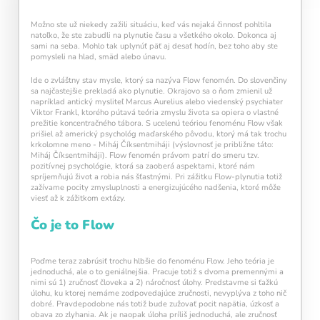
každý deň navyše pomáha vašej mysli zostať
aktívnou a v kondícii.
Možno ste už niekedy zažili situáciu, keď vás nejaká činnosť pohltila
natoľko, že ste zabudli na plynutie času a všetkého okolo. Dokonca aj
sami na seba. Mohlo tak uplynúť päť aj desať hodín, bez toho aby ste
pomysleli na hlad, smäd alebo únavu.
Ide o zvláštny stav mysle, ktorý sa nazýva Flow fenomén. Do slovenčiny
sa najčastejšie prekladá ako plynutie. Okrajovo sa o ňom zmienil už
napríklad antický mysliteľ Marcus Aurelius alebo viedenský psychiater
Viktor Frankl, ktorého pútavá teória zmyslu života sa opiera o vlastné
prežitie koncentračného tábora. S ucelenú teóriou fenoménu Flow však
prišiel až americký psychológ maďarského pôvodu, ktorý má tak trochu
krkolomne meno - Miháj Číksentmiháji (výslovnosť je približne táto:
Miháj Číksentmiháji). Flow fenomén právom patrí do smeru tzv.
Kalendár sleduje vašu dennú tréningovú
pozitívnej psychológie, ktorá sa zaoberá aspektami, ktoré nám
aktivitu:
spríjemňujú život a robia nás šťastnými. Pri zážitku Flow-plynutia totiž
zažívame pocity zmysluplnosti a energizujúcého nadšenia, ktoré môže
Modré políčko:
Bez tréningu
viesť až k zážitkom extázy.
Oranžové políčko:
Farba ukazuje intenzitu
tréningu, ako svietivosť žiarovky.
Čo je to Flow
1 cvičenie = 20 % intenzity
5 cvičení = 100 % intenzity
Poďme teraz zabrúsiť trochu hlbšie do fenoménu Flow. Jeho teória je
jednoduchá, ale o to geniálnejšia. Pracuje totiž s dvoma premennými a
1
2
3
4
5
nimi sú 1) zručnosť človeka a 2) náročnosť úlohy. Predstavme si ťažkú
úlohu, ku ktorej nemáme zodpovedajúce zručnosti, nevyplýva z toho nič
dobré. Pravdepodobne nás totiž bude zužovať pocit napätia, úzkosť a
obava zo zlyhania. Ak je naopak úloha príliš jednoduchá, ale zručnosť