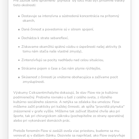
Pre zážitok toho správneho "plynutia" by totiž mali byť prítomné všetky
tieto okolnosti:
Dostavuje sa intenzívna a sústredená koncentrácia na prítomný
okamih,
Daná činnosť a povedomie sú v silnom spojení,
Dochádza k strate sebareflexí,
Získavame okamžitú spätnú väzbu o úspešnosti našej aktivity (k
tomu nám stačia naše vlastné zmysly),
Zintenzívňujú sa pocity nadhľadu nad celou situáciou,
Strácame pojem o čase a čas nám plynie rýchlejšie,
Skúsenosť z činnosti je vnútorne obohacujúca a zažívame pocit
zmysluplnosti.
Výskumy Csikszentmihalyiho dokazujú, že stav Flow nie je kultúrno
podmienečný. Prebieha rovnako u ľudí z celého sveta, z rôzného
kultúrno-sociálneho zázemie. A netýka sa zďaleka iba umelcov. Flow
môžeme zažiť prakticky pri každej činnosti, ak spĺňa "pravidlá plynutia"
znázornené v grafe vyššie. Môžeme tak zažívať šťastné chvíle ako pri
športe, tak pri chirurgickom zákroku (pochopiteľne zo strany operatéra)
alebo pri vykonávaní domácich prác.
Pretože fenomén Flow si zaslúži oveľa viac priestoru, budeme sa mu
venovať aj v ďalšom článku. Dozviete sa napríklad, ako Flow ovplyvňuje