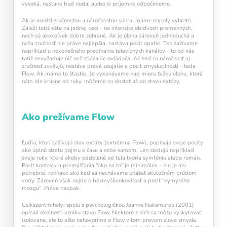
vysoká, nastane buď nuda, alebo si príjemne odpočinieme.
Ak je medzi zručnosťou a náročnosťou súhra, máme napoly vyhraté.
Záleží totiž ešte na jednej veci - na intenzite obidvoch premenných,
nech sú akokoľvek dobre zohrané. Ak je úloha zároveň jednoduchá a
naša zručnosť nie práve najlepšia, nastáva pocit apatie. Ten zažívame
napríklad u nekonečného prepínania televíznych kanálov - to od nás
totiž nevyžaduje nič než stláčanie ovládača. Až keď sa náročnosť aj
zručnosť zvyšujú, nastáva pravé zaujatie a pocit zmysluplnosti - teda
Flow. Ak máme to šťastie, že vykonávame nad mieru ťažkú úlohu, ktorá
nám ide krásne od ruky, môžeme sa dostať až do stavu extázy.
Ako prežívame Flow
Ľudia, ktorí zažívajú stav extázy (extrémna Flow), popisujú svoje pocity
ako úplnú stratu pojmu o čase a sebe samom. Len sledujú napríklad
svoje ruky, ktoré akoby oddelené od tela tvoria symfóniu alebo román.
Pocit kontroly a premýšľania "ako na to" je minimálna - nie je ani
potrebné, rovnako ako keď sa nechávame unášať skutočným prúdom
vody. Zároveň však nejde o bezmyšlienkovitosť a pocit "vymytého
Pravidelný krátky tréning
podporuje
mozgu". Práve naopak.
neuroplasticitu mozgu
, zlepšuje pozornosť,
pamäť aj mentálnu flexibilitu.
Csikszentmihalyi spolu s psychologičkou Jeanne Nakamurou (2001)
opísali okolnosti vzniku stavu Flow. Niektoré z nich sa môžu vyskytovať
izolovane, ale to ešte nehovoríme o Flow v tom pravom slova zmysle.