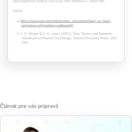
naše kognitívne funkcie a čo sa pri ňom odohráva v celom tele.
Zdroje:
https://www.ted.com/talks/mihaly_csikszentmihalyi_on_flow?
language=cs{{icon|key=outbound}}
C. R. Wright & S. H. Lopez (2001). Flow Theory and Research.
Handbook of Positive Psychology
. Oxford University Press, 195-
206.
Článok pre vás pripravil