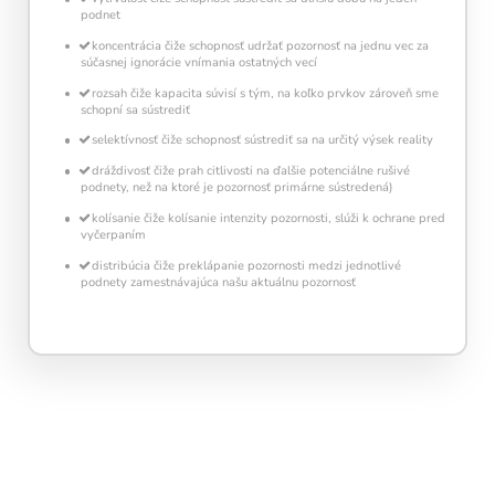
podnet
koncentrácia čiže schopnosť udržať pozornosť na jednu vec za
súčasnej ignorácie vnímania ostatných vecí
rozsah čiže kapacita súvisí s tým, na koľko prvkov zároveň sme
schopní sa sústrediť
selektívnosť čiže schopnosť sústrediť sa na určitý výsek reality
dráždivosť čiže prah citlivosti na ďalšie potenciálne rušivé
podnety, než na ktoré je pozornosť primárne sústredená)
kolísanie čiže kolísanie intenzity pozornosti, slúži k ochrane pred
vyčerpaním
distribúcia čiže preklápanie pozornosti medzi jednotlivé
podnety zamestnávajúca našu aktuálnu pozornosť
Pravidelný krátky tréning
podporuje
neuroplasticitu mozgu
, zlepšuje pozornosť,
pamäť aj mentálnu flexibilitu.