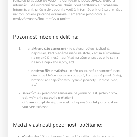
funkciou je vpúšťať do vedomia obmedzený počet prvkov, dejov či
každý deň navyše pomáha vašej mysli zostať
informácií. Má ochrannú funkciu, chráni pred zahltením a preťažením
aktívnou a v kondícii.
informáciami, pričom do vedomia vpúšťa informácie, ktoré sú pre nás v
určitom ohľade prioritne významné. Zameranie pozornosti je
ovplyvňované vôľou, motívy a pocitmi.
Pozornosť môžeme deliť na:
aktívnu čiže zameranú
- je cielená, vôľou riaditeľná,
napríklad, keď hľadáme niečo na stole, keď sa sústredíme
na nejakú činnosť, napríklad na učenie, sústredenie sa na
riešenie nejakého úlohy, atď.
Kalendár sleduje vašu dennú tréningovú
pasívnu čiže nevďačnú
- niečo upúta našu pozornosť, napr.
aktivitu:
cinknutie kľúčov, nečakaná udalosť, kontrastné prvok či dej,
hroziace nebezpečenstvo, fyzické podnety - bolesť, hlad,
Modré políčko:
Bez tréningu
atď.
Oranžové políčko:
Farba ukazuje intenzitu
selektívnu
- pozornosť zameraná na jednu oblasť, jeden prvok,
tréningu, ako svietivosť žiarovky.
dej, vnímanie statný je potlačené
1 cvičenie = 20 % intenzity
difúzna
- rozptýlená pozornosť, schopnosť udržať pozornosť na
5 cvičení = 100 % intenzity
viac vecí súčasne
1
2
3
4
5
Medzi vlastnosti pozornosti počítame:
vytrvalosť čiže schopnosť sústrediť sa dlhšiu dobu na jeden