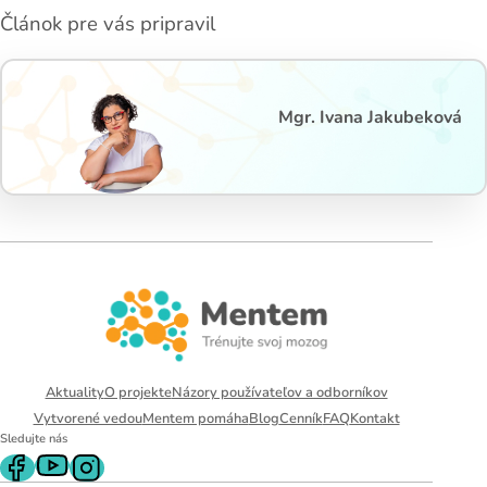
Článok pre vás pripravil
Mgr. Ivana Jakubeková
Aktuality
O projekte
Názory používateľov a odborníkov
Vytvorené vedou
Mentem pomáha
Blog
Cenník
FAQ
Kontakt
Sledujte nás