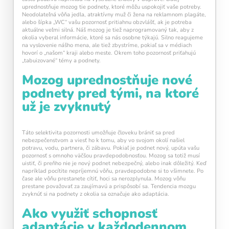
uprednostňuje mozog tie podnety, ktoré môžu uspokojiť vaše potreby.
Neodolateľná vôňa jedla, atraktívny muž či žena na reklamnom plagáte,
alebo šípka „WC“ vašu pozornosť pritiahnu obzvlášť, ak je potreba
aktuálne veľmi silná. Náš mozog je tiež naprogramovaný tak, aby z
okolia vyberal informácie, ktoré sa nás osobne týkajú. Silno reagujeme
na vyslovenie nášho mena, ale tiež zbystríme, pokiaľ sa v médiach
hovorí o „našom“ kraji alebo meste. Okrem toho pozornosť priťahujú
„tabuizované“ témy a podnety.
Mozog uprednostňuje nové
podnety pred tými, na ktoré
už je zvyknutý
Táto selektivita pozornosti umožňuje človeku brániť sa pred
nebezpečenstvom a viesť ho k tomu, aby vo svojom okolí našiel
potravu, vodu, partnera, či zábavu. Pokiaľ je podnet nový, upúta vašu
pozornosť s omnoho väčšou pravdepodobnosťou. Mozog sa totiž musí
uistiť, či preňho nie je nový podnet nebezpečný, alebo inak dôležitý. Keď
napríklad pocítite nepríjemnú vôňu, pravdepodobne si to všimnete. Po
čase ale vôňu prestanete cítiť, hoci sa nerozplynula. Mozog vôňu
prestane považovať za zaujímavú a prispôsobí sa. Tendencia mozgu
Pravidelný krátky tréning
podporuje
zvyknúť si na podnety z okolia sa označuje ako adaptácia.
neuroplasticitu mozgu
, zlepšuje pozornosť,
pamäť aj mentálnu flexibilitu.
Ako využiť schopnosť
adaptácie v každodennom