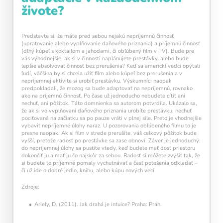
živote?
Predstavte si, že máte pred sebou nejakú nepríjemnú činnosť
(upratovanie alebo vyplňovanie daňového priznania) a príjemnú činnosť
(dlhý kúpeľ s koktailom a jahodami, či obľúbený film v TV). Bude pre
vás výhodnejšie, ak si v činnosti naplánujete prestávky, alebo bude
lepšie absolvovať činnosť bez prerušenia? Keď sa americkí vedci opýtali
ľudí, väčšina by si chcela užiť film alebo kúpeľ bez prerušenia a v
nepríjemnej aktivite si urobiť prestávku. Výskumníci naopak
predpokladali, že mozog sa bude adaptovať na nepríjemnú, rovnako
ako na príjemnú činnosť. Po čase už jednoducho nebudete cítiť ani
nechuť, ani pôžitok. Táto domnienka sa autorom potvrdila. Ukázalo sa,
že ak si vo vyplňovaní daňového priznania urobíte prestávku, nechuť
pociťovaná na začiatku sa po pauze vráti v plnej sile. Preto je vhodnejšie
vybaviť nepríjemné úlohy naraz. U pozorovania obľúbeného filmu to je
presne naopak. Ak si film v strede prerušíte, váš celkový pôžitok bude
vyšší, pretože radosť po prestávke sa zase obnoví. Záver je jednoduchý:
do nepríjemnej úlohy sa pustite vtedy, keď budete mať dosť priestoru
dokončiť ju a mať ju čo najskôr za sebou. Radosť si môžete zvýšiť tak, že
si budete to príjemné pomaly vychutnávať a časť potešenia odkladať –
či už ide o dobré jedlo, knihu, alebo kúpu nových vecí.
Zdroje:
Ariely, D. (2011). Jak drahá je intuice? Praha: Práh.