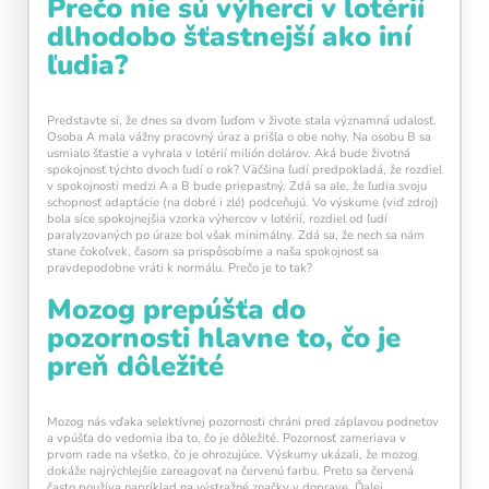
Prečo nie sú výherci v lotérií
každý deň navyše pomáha vašej mysli zostať
dlhodobo šťastnejší ako iní
aktívnou a v kondícii.
ľudia?
Predstavte si, že dnes sa dvom ľuďom v živote stala významná udalosť.
Osoba A mala vážny pracovný úraz a prišla o obe nohy. Na osobu B sa
usmialo šťastie a vyhrala v lotérií milión dolárov. Aká bude životná
spokojnosť týchto dvoch ľudí o rok? Väčšina ľudí predpokladá, že rozdiel
v spokojnosti medzi A a B bude priepastný. Zdá sa ale, že ľudia svoju
schopnosť adaptácie (na dobré i zlé) podceňujú. Vo výskume (viď zdroj)
bola síce spokojnejšia vzorka výhercov v lotérií, rozdiel od ľudí
paralyzovaných po úraze bol však minimálny. Zdá sa, že nech sa nám
Kalendár sleduje vašu dennú tréningovú
stane čokoľvek, časom sa prispôsobíme a naša spokojnosť sa
aktivitu:
pravdepodobne vráti k normálu. Prečo je to tak?
Modré políčko:
Bez tréningu
Mozog prepúšťa do
Oranžové políčko:
Farba ukazuje intenzitu
pozornosti hlavne to, čo je
tréningu, ako svietivosť žiarovky.
1 cvičenie = 20 % intenzity
preň dôležité
5 cvičení = 100 % intenzity
1
2
3
4
5
Mozog nás vďaka selektívnej pozornosti chráni pred záplavou podnetov
a vpúšťa do vedomia iba to, čo je dôležité. Pozornosť zameriava v
prvom rade na všetko, čo je ohrozujúce. Výskumy ukázali, že mozog
dokáže najrýchlejšie zareagovať na červenú farbu. Preto sa červená
často používa napríklad na výstražné značky v doprave. Ďalej