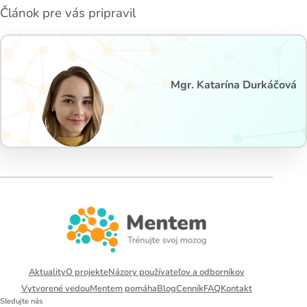
Článok pre vás pripravil
Mgr. Katarína Durkáčová
Aktuality
O projekte
Názory používateľov a odborníkov
Vytvorené vedou
Mentem pomáha
Blog
Cenník
FAQ
Kontakt
Sledujte nás