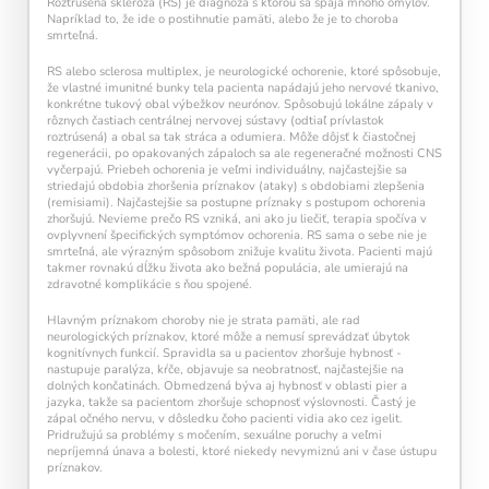
Roztrúsená skleróza (RS) je diagnóza s ktorou sa spája mnoho omylov.
každý deň navyše pomáha vašej mysli zostať
Napríklad to, že ide o postihnutie pamäti, alebo že je to choroba
aktívnou a v kondícii.
smrteľná.
RS alebo sclerosa multiplex, je neurologické ochorenie, ktoré spôsobuje,
že vlastné imunitné bunky tela pacienta napádajú jeho nervové tkanivo,
konkrétne tukový obal výbežkov neurónov. Spôsobujú lokálne zápaly v
rôznych častiach centrálnej nervovej sústavy (odtiaľ prívlastok
roztrúsená) a obal sa tak stráca a odumiera. Môže dôjsť k čiastočnej
regenerácii, po opakovaných zápaloch sa ale regeneračné možnosti CNS
vyčerpajú. Priebeh ochorenia je veľmi individuálny, najčastejšie sa
striedajú obdobia zhoršenia príznakov (ataky) s obdobiami zlepšenia
(remisiami). Najčastejšie sa postupne príznaky s postupom ochorenia
zhoršujú. Nevieme prečo RS vzniká, ani ako ju liečiť, terapia spočíva v
ovplyvnení špecifických symptómov ochorenia. RS sama o sebe nie je
Kalendár sleduje vašu dennú tréningovú
smrteľná, ale výrazným spôsobom znižuje kvalitu života. Pacienti majú
aktivitu:
takmer rovnakú dĺžku života ako bežná populácia, ale umierajú na
zdravotné komplikácie s ňou spojené.
Modré políčko:
Bez tréningu
Oranžové políčko:
Farba ukazuje intenzitu
Hlavným príznakom choroby nie je strata pamäti, ale rad
tréningu, ako svietivosť žiarovky.
neurologických príznakov, ktoré môže a nemusí sprevádzať úbytok
1 cvičenie = 20 % intenzity
kognitívnych funkcií. Spravidla sa u pacientov zhoršuje hybnosť -
nastupuje paralýza, kŕče, objavuje sa neobratnosť, najčastejšie na
5 cvičení = 100 % intenzity
dolných končatinách. Obmedzená býva aj hybnosť v oblasti pier a
jazyka, takže sa pacientom zhoršuje schopnosť výslovnosti. Častý je
zápal očného nervu, v dôsledku čoho pacienti vidia ako cez igelit.
1
2
3
4
5
Pridružujú sa problémy s močením, sexuálne poruchy a veľmi
nepríjemná únava a bolesti, ktoré niekedy nevymiznú ani v čase ústupu
príznakov.