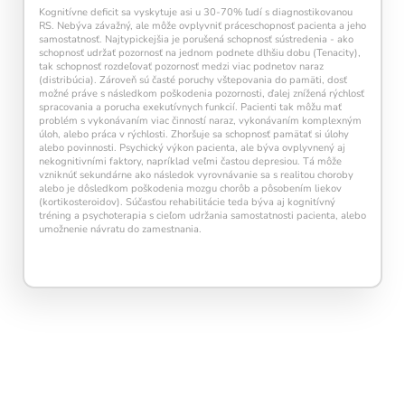
Kognitívne deficit sa vyskytuje asi u 30-70% ľudí s diagnostikovanou
RS. Nebýva závažný, ale môže ovplyvniť práceschopnosť pacienta a jeho
samostatnosť. Najtypickejšia je porušená schopnosť sústredenia - ako
schopnosť udržať pozornosť na jednom podnete dlhšiu dobu (Tenacity),
tak schopnosť rozdeľovať pozornosť medzi viac podnetov naraz
(distribúcia). Zároveň sú časté poruchy vštepovania do pamäti, dosť
možné práve s následkom poškodenia pozornosti, ďalej znížená rýchlosť
spracovania a porucha exekutívnych funkcií. Pacienti tak môžu mať
problém s vykonávaním viac činností naraz, vykonávaním komplexným
úloh, alebo práca v rýchlosti. Zhoršuje sa schopnosť pamätať si úlohy
alebo povinnosti. Psychický výkon pacienta, ale býva ovplyvnený aj
nekognitivními faktory, napríklad veľmi častou depresiou. Tá môže
vzniknúť sekundárne ako následok vyrovnávanie sa s realitou choroby
alebo je dôsledkom poškodenia mozgu chorôb a pôsobením liekov
(kortikosteroidov). Súčasťou rehabilitácie teda býva aj kognitívný
tréning a psychoterapia s cieľom udržania samostatnosti pacienta, alebo
umožnenie návratu do zamestnania.
Pravidelný krátky tréning
podporuje
neuroplasticitu mozgu
, zlepšuje pozornosť,
pamäť aj mentálnu flexibilitu.