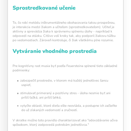
Sprostredkované učenie
To, čo robí metódu inštrumentálneho obohacovania takou prospešnou,
je interakcia medzi žiakom a učiteľom (sprostredkovateľom). Učiteľ je
aktívny a sprevádza žiaka k správnemu splneniu úlohy - napríklad k
odpovedi na otázku. Citlivo volí kroky tak, aby podporil žiakovu túžbu
po vedomostiach. Zároveň kontroluje, či žiak všetkému plne rozumie.
Vytváranie vhodného prostredia
Pre kognitívny rast musia byť podľa Feuersteina splnené tieto základné
podmienky:
zabezpečiť prostredie, v ktorom má každý jednotlivec šancu
uspieť,
stimulovať primeraný a pozitívny stres - úloha nesmie byť ani
príliš ťažká, ani príliš ľahká,
vytyčte oblasti, ktoré dieťa ešte neovláda, a postupne ich začleňte
do už získaných vedomostí a zručností.
V skratke možno toto pravidlo charakterizovať ako "odovzdávanie učiva
spôsobom, ktorý zodpovedá potrebám jednotlivca."