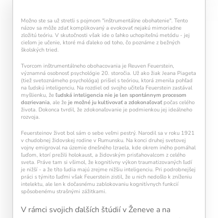
každý deň navyše pomáha vašej mysli zostať
aktívnou a v kondícii.
Možno ste sa už stretli s pojmom "inštrumentálne obohatenie". Tento
názov sa môže zdať komplikovaný a evokovať nejakú mimoriadne
zložitú teóriu. V skutočnosti však ide o ľahko uchopiteľnú metódu - jej
cieľom je učenie, ktoré má ďaleko od toho, čo poznáme z bežných
školských tried.
Tvorcom inštrumentálneho obohacovania je Reuven Feuerstein,
významná osobnosť psychológie 20. storočia. Už ako žiak Jeana Piageta
(tiež svetoznámeho psychológa) prišiel s teóriou, ktorá zmenila pohľad
na ľudskú inteligenciu. Na rozdiel od svojho učiteľa Feuerstein zastával
myšlienku, že
ľudská inteligencia nie je len spontánnym procesom
dozrievania
, ale že
je možné ju kultivovať a zdokonaľovať
počas celého
Kalendár sleduje vašu dennú tréningovú
života. Dokonca tvrdil, že zdokonaľovanie je podmienkou jej ideálneho
aktivitu:
rozvoja.
Modré políčko:
Bez tréningu
Feuersteinov život bol sám o sebe veľmi pestrý. Narodil sa v roku 1921
v chudobnej židovskej rodine v Rumunsku. Na konci druhej svetovej
Oranžové políčko:
Farba ukazuje intenzitu
vojny emigroval na územie dnešného Izraela, kde okrem iného pomáhal
tréningu, ako svietivosť žiarovky.
ľuďom, ktorí prežili holokaust, a židovským prisťahovalcom z celého
1 cvičenie = 20 % intenzity
sveta. Práve tam si všimol, že kognitívny výkon traumatizovaných ľudí
5 cvičení = 100 % intenzity
je nižší - a že títo ľudia majú zrejme nižšiu inteligenciu. Pri podrobnejšej
práci s týmito ľuďmi však Feuerstein zistil, že u nich nedošlo k zníženiu
intelektu, ale len k dočasnému zablokovaniu kognitívnych funkcií
1
2
3
4
5
spôsobenému strašnými zážitkami.
V rámci svojich ďalších štúdií v Ženeve a na