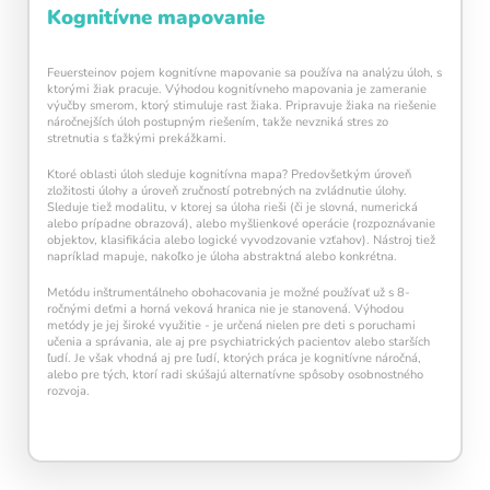
Kognitívne mapovanie
Feuersteinov pojem kognitívne mapovanie sa používa na analýzu úloh, s
ktorými žiak pracuje. Výhodou kognitívneho mapovania je zameranie
výučby smerom, ktorý stimuluje rast žiaka. Pripravuje žiaka na riešenie
náročnejších úloh postupným riešením, takže nevzniká stres zo
stretnutia s ťažkými prekážkami.
Ktoré oblasti úloh sleduje kognitívna mapa? Predovšetkým úroveň
zložitosti úlohy a úroveň zručností potrebných na zvládnutie úlohy.
Sleduje tiež modalitu, v ktorej sa úloha rieši (či je slovná, numerická
alebo prípadne obrazová), alebo myšlienkové operácie (rozpoznávanie
objektov, klasifikácia alebo logické vyvodzovanie vzťahov). Nástroj tiež
napríklad mapuje, nakoľko je úloha abstraktná alebo konkrétna.
Metódu inštrumentálneho obohacovania je možné používať už s 8-
ročnými deťmi a horná veková hranica nie je stanovená. Výhodou
metódy je jej široké využitie - je určená nielen pre deti s poruchami
učenia a správania, ale aj pre psychiatrických pacientov alebo starších
ľudí. Je však vhodná aj pre ľudí, ktorých práca je kognitívne náročná,
alebo pre tých, ktorí radi skúšajú alternatívne spôsoby osobnostného
rozvoja.