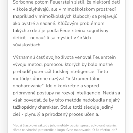
Sorbonne potom Feuerstein zistil, že niektoré deti
v škole zlyhávajú, ale v mimoškolskom prostredí
(napríklad v mimoškolských kluboch) sa prejavujú
ako bystré a nadané. Kľúčovým problémom
takýchto detí je podľa Feuersteina kognitívny
deficit - nenaučili sa myslieť v širších
súvislostiach.
Významnú časť svojho života venoval Feuerstein
vývoju metód, pomocou ktorých by bolo možné
prebudiť potenciál ľudskej inteligencie. Tieto
metódy súhrnne nazýval "inštrumentálne
obohacovanie". Ide o konkrétne a vopred
pripravené postupy na rozvoj inteligencie. Nedá sa
však povedať, že by táto metóda nadobudla nejaký
ťažkopádny charakter. Stále totiž sleduje jediný
Pravidelný krátky tréning
podporuje
cieľ - plynulý a prirodzený proces učenia.
neuroplasticitu mozgu
, zlepšuje pozornosť,
pamäť aj mentálnu flexibilitu.
Medzi čiastkové základy jeho metódy patria: sprostredkované učenie,
dôraz na vhodné prostredie a kognitívne mapovanie. O čo všetko ide?