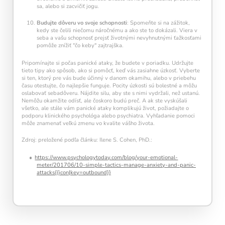
sa, alebo si zacvičiť jogu.
Budujte dôveru vo svoje schopnosti
: Spomeňte si na zážitok,
kedy ste čelili niečomu náročnému a ako ste to dokázali. Viera v
seba a vašu schopnosť prejsť životnými nevyhnutnými ťažkosťami
pomôže znížiť "čo keby" zajtrajška.
Pripomínajte si počas panické ataky, že budete v poriadku. Udržujte
tieto tipy ako spôsob, ako si pomôcť, keď vás zasiahne úzkosť. Vyberte
si ten, ktorý pre vás bude účinný v danom okamihu, alebo v priebehu
času otestujte, čo najlepšie funguje. Pocity úzkosti sú bolestné a môžu
oslabovať sebadôveru. Nájdite silu, aby ste s nimi vydržali, než ustanú.
Nemôžu okamžite odísť, ale čoskoro budú preč. A ak ste vyskúšali
všetko, ale stále vám panické ataky komplikujú život, požiadajte o
podporu klinického psychológa alebo psychiatra. Vyhľadanie pomoci
môže znamenať veľkú zmenu vo kvalite vášho života.
Zdroj: preložené podľa článku: Ilene S. Cohen, PhD.:
https://www.psychologytoday.com/blog/your-emotional-
meter/201706/10-simple-tactics-manage-anxiety-and-panic-
attacks{{icon|key=outbound}}