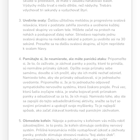
Skúste si predstaviť, že máte v žalúdku nafukovací balón.
Výdychy môžu trvať o niečo dlhšie, než nádychy. Trebárs
vdychovať tri sekundy a vydychovať štyri.
Uvoľnite svaly
: Ďalšou užitočnou metódou je progresívna svalová
relaxácia, ktorá v podstate zahŕňa zovretia a uvoľnenie každej
svalové skupiny vo vašom tele. Môžete začať na prstoch na
nohách a postupovať ďalej nahor. Striedavo napínate jednu
svalovú skupinu na niekoľko sekúnd a potom ju uvoľníte asi na 30
sekúnd. Presuňte sa na ďalšiu svalovú skupinu, až kým neprídete
k svalom hlavy.
Pamätajte si, že neumierate, ale máte panickú ataku
: Pripomeňte
si, že to, čo zažívate, je záchvat paniky a pocity, ktoré to prináša,
sú normálne príznaky úzkosti. Opíšte svoje príznaky sebe
samému, dovoľte si ich prežiť, aby ste ich mohli nechať odznieť.
Namiesto toho, aby ste príznaky odsudzovali, si je jednoducho
uvedomte. Pripomeňte si, že je to jednoducho odpoveď
sympatického nervového systému, ktorá čoskoro prejde. Prvá vec,
ktorú ľudia zvyčajne robia, je snaha bojovať proti príznakom
paniky a odsudzovať sa za to, že ich majú. Namiesto toho, aby ste
sa zapojili do tejto sebadeštruktívnej aktivity, snažte sa byť so
svojimi príznakmi a upokojiť svoje myšlienky. To je najlepší
spôsob, ako začať získavať kontrolu nad panickým záchvatom.
Pravidelný krátky tréning
podporuje
neuroplasticitu mozgu
, zlepšuje pozornosť,
Obmedzte kofeín
: Nápoje a potraviny s kofeínom vás môžu robiť
pamäť aj mentálnu flexibilitu.
úzkostnejšími. Je to preto, že kofeín stimuluje centrálny nervový
systém. Prílišná konzumácia môže vystupňovať úzkosť a záchvaty
paniky, pretože stimuluje stresovú reakciu "boj alebo útek".
Obmedzenie kofeínu je jednoduchý spôsob, ako znížiť