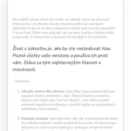
každý deň navyše pomáha vašej mysli zostať
aktívnou a v kondícii.
Ako odlíšiť úzkosť, ktorá nás chráni, od úzkosti, ktorá nás ohrozuje?
Ktoré pocity a myšlienky človek obvykle prežíva pri panickom
záchvate? A ako sa zo stavu zaplavenie dostať späť k pocitu bezpečia?
V prvej časti článku sme popísali, ako sa stavy paniky a úzkosti môžu
prejavovať. V druhej časti uvádzame 10 stratégií k ich zvládanie.
Život s úzkosťou je, ako by ste nasledovali hlas.
Pozná všetky vaše neistoty a používa ich proti
vám. Stáva sa tým najhlasnejším hlasom v
Kalendár sleduje vašu dennú tréningovú
miestnosti.
aktivitu:
Modré políčko:
Bez tréningu
– Neznámy
Oranžové políčko:
Farba ukazuje intenzitu
tréningu, ako svietivosť žiarovky.
Užívajte vitamín B6 a železo
: tieto látky hrajú zásadnú úlohu pri
1 cvičenie = 20 % intenzity
regulácii tvorby serotonínu v tele. Zdravá hladina serotonínu,
5 cvičení = 100 % intenzity
ktorý je tiež známy ako "hormón šťastia", vám môže pomôcť
prekonať negatívne myšlienky a umožniť lepšie sa vysporiadať s
ťažkosťami, keď nastanú.
1
2
3
4
5
Dýchajte zhlboka
: Namiesto toho, aby ste sa počas panické ataky
len zhlboka nadýchli, snažte sa dýchať do brucha. Pri tomto type
dýchania sa vaše brucho rozširuje a vystupuje miesto hrudníka.