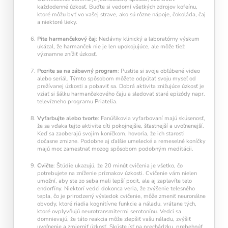
každodenné úzkosť. Buďte si vedomí všetkých zdrojov kofeínu,
ktoré môžu byť vo vašej strave, ako sú rôzne nápoje, čokoláda, čaj
a niektoré lieky.
Pite harmančekový čaj
: Nedávny klinický a laboratórny výskum
ukázal, že harmanček nie je len upokojujúce, ale môže tiež
významne znížiť úzkosť.
Pozrite sa na zábavný program
: Pustite si svoje obľúbené video
alebo seriál. Týmto spôsobom môžete odpútať svoju myseľ od
prežívanej úzkosti a pobaviť sa. Dobrá aktivita znižujúce úzkosť je
vziať si šálku harmančekového čaju a sledovať staré epizódy napr.
televízneho programu Priatelia.
Vyfarbujte alebo tvorte
: Fanúšikovia vyfarbovaní majú skúsenosť,
že sa vďaka tejto aktivite cíti pokojnejšie, šťastnejší a uvoľnenejší.
Keď sa zaoberajú svojím koníčkom, hovoria, že ich starosti
dočasne zmizne. Podobne aj ďalšie umelecké a remeselné koníčky
majú moc zamestnať mozog spôsobom podobným meditácii.
Cvičte
: Štúdie ukazujú, že 20 minút cvičenia je všetko, čo
potrebujete na zníženie príznakov úzkosti. Cvičenie vám nielen
umožní, aby ste zo seba mali lepší pocit, ale aj zaplavíte telo
endorfíny. Niektorí vedci dokonca veria, že zvýšenie telesného
tepla, čo je prirodzený výsledok cvičenie, môže zmeniť neuronálne
obvody, ktoré riadia kognitívne funkcie a náladu, vrátane tých,
ktoré ovplyvňujú neurotransmitermi serotonínu. Vedci sa
domnievajú, že táto reakcia môže zlepšiť vašu náladu, zvýšiť
uvoľnenie a zmierniť úzkosť. Skúste ísť na prechádzku, prebehnúť