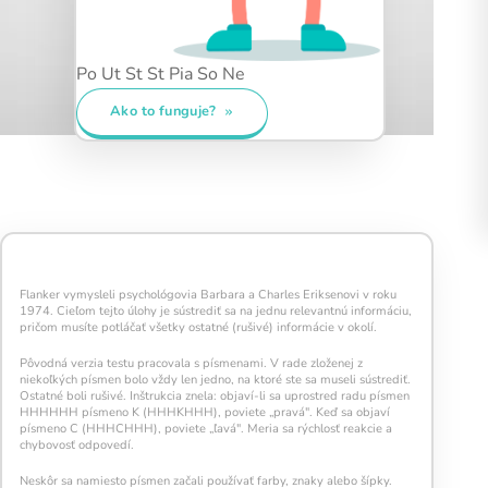
Po
Ut
St
St
Pia
So
Ne
denný tréning?
Ako to funguje?
Denní trénink obsahuje 5 cvičení, která
dohromady zaberou přibližně 15 minut – tento
čas je ideální pro pravidelnost i viditelné
výsledky.
Flanker vymysleli psychológovia Barbara a Charles Eriksenovi v roku
1974. Cieľom tejto úlohy je sústrediť sa na jednu relevantnú informáciu,
pričom musíte potláčať všetky ostatné (rušivé) informácie v okolí.
Pôvodná verzia testu pracovala s písmenami. V rade zloženej z
Každé splnené cvičenie aktivuje novú časť vašej
niekoľkých písmen bolo vždy len jedno, na ktoré ste sa museli sústrediť.
neurónovej siete
.
Ostatné boli rušivé. Inštrukcia znela: objaví-li sa uprostred radu písmen
HHHHHH písmeno K (HHHKHHH), poviete „pravá". Keď sa objaví
Keď dokončíte všetkých 5 cvičení,
rozsvietí sa
písmeno C (HHHCHHH), poviete „ľavá". Meria sa rýchlosť reakcie a
žiarovka
– symbol úspešne splneného tréningu.
chybovosť odpovedí.
Snažte sa udržať žiarovku svietiť čo najdlhšie –
každý deň navyše pomáha vašej mysli zostať
Neskôr sa namiesto písmen začali používať farby, znaky alebo šípky.