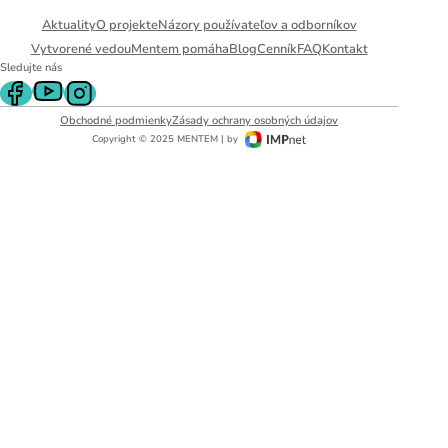
Aktuality
O projekte
Názory používateľov a odborníkov
Vytvorené vedou
Mentem pomáha
Blog
Cenník
FAQ
Kontakt
Sledujte nás
Obchodné podmienky
Zásady ochrany osobných údajov
Copyright © 2025 MENTEM | by
Pravidelný krátky tréning
podporuje
neuroplasticitu mozgu
, zlepšuje pozornosť,
pamäť aj mentálnu flexibilitu.