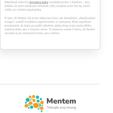
aktívnou a v kondícii.
Napríklad naša hra
Armádna letka
vychádza práve z flankeru – bez
ohľadu na smer ostatných stíhačiek vždy určujete smer len tej, ktorú
vidíte na vrchole trojuholníka.
O tom, že flanker nie je len zábavnou hrou, ale skutočným „zlepšovačom
mozgu", svedčí množstvo experimentov a výskumov. Bolo napríklad
preukázané, že ľudia po požití alkoholu alebo drog majú oveľa dlhšiu
reakčnú dobu ako v triezom stave. To dokonca viedlo k tomu, že flanker
zaviedli aj do niektorých testov pre vodičov.
Kalendár sleduje vašu dennú tréningovú
aktivitu:
Modré políčko:
Bez tréningu
Oranžové políčko:
Farba ukazuje intenzitu
tréningu, ako svietivosť žiarovky.
1 cvičenie = 20 % intenzity
5 cvičení = 100 % intenzity
1
2
3
4
5