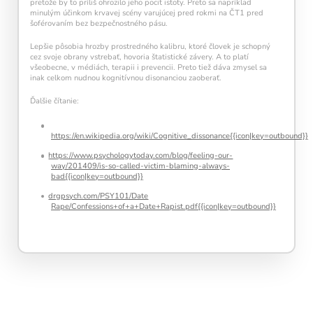
pretože by to príliš ohrozilo jeho pocit istoty. Preto sa napríklad
minulým účinkom krvavej scény varujúcej pred rokmi na ČT1 pred
šoférovaním bez bezpečnostného pásu.
Lepšie pôsobia hrozby prostredného kalibru, ktoré človek je schopný
cez svoje obrany vstrebať, hovoria štatistické závery. A to platí
všeobecne, v médiách, terapii i prevencii. Preto tiež dáva zmysel sa
inak celkom nudnou kognitívnou disonanciou zaoberať.
Ďalšie čítanie:
https://en.wikipedia.org/wiki/Cognitive_dissonance{{icon|key=outbound}}
https://www.psychologytoday.com/blog/feeling-our-
way/201409/is-so-called-victim-blaming-always-
bad{{icon|key=outbound}}
drgpsych.com/PSY101/Date
Rape/Confessions+of+a+Date+Rapist.pdf{{icon|key=outbound}}