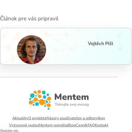
Článok pre vás pripravil
Vojtěch Pišl
Aktuality
O projekte
Názory používateľov a odborníkov
Vytvorené vedou
Mentem pomáha
Blog
Cenník
FAQ
Kontakt
Sledujte nás