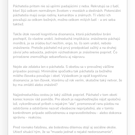
Páchatelia pritom nie sú upírmi padajúcimi z neba. Rekrutujú sa z ľudí,
ktorí žijú celkom normálnym životom v mestách a dedinách. Potenciálni
páchatelia majú svoje rodiny, kamarátov a známych. Tí všetci ich
považujú za celkom bežných, možno celkom milých ľudí - a oni seba
taktiež.
Takže útok navodí kognitívna disonancia, ktorá páchateľovi bráni
pochopiť, čo vlastne urobil. Jednoduchá implikácia: znásilnenie páchajú
monštrá, ja sa zrúdou byť necítim, ergo, to, čo som urobil, nebolo
znásilnenie. Pretože páchateľ má prvý predpoklad zažitý a na druhej
závisí jeho sebaúcta, jediným východiskom je znásilnenie poprieť. Čo
prirodzene znemožňuje sebareflexiu aj nápravu.
Nejde ale zďaleka len o páchateľa. S obeťou sa v prevažnej väčšine
prípadov poznajú. Minimálne spočiatku tak páchateľa za bežného
milého človeka považuje i obeť. Výsledkom je opäť kognitívna
disonancia: je ten človek, ktorému už rok verím, skutočne taký netvor, že
by ma zmlátil alebo znásilnil?
Najjednoduchšou cestou je taký zážitok poprieť. Páchateľ v tom obeti
koniec koncov rád pomôže. Pre oboch je najpohodlnejšie nájsť spoločnú
lož, vykonštruovať príbeh s nejakým "ale", premenovať ranu päsťou na
odstrčenie a odstrčenie nazvať všeobecne neprijateľnú, ale v tomto
Pravidelný krátky tréning
podporuje
konkrétnom prípade odôvodnenou a ospravedlniteľnou - alebo dokonca
neuroplasticitu mozgu
, zlepšuje pozornosť,
správnu - reakciou.
pamäť aj mentálnu flexibilitu.
Pred rovnako falošnou, ale bolestnou dilemou stojí aj sociálne okolie.
Utiecť situácií tým, že sa "muselo jednať o nejaké nedorozumenie",