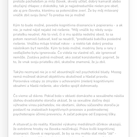
pretože páchateľom je milý človek, skvelý učiteľ, dobrý kamarát alebo
obyčajný chlapec z diskotéky, tak je najjednoduchšie nielen pre obeť,
ale aj pre človeka, ktorému sa potenciálne zverí. Že by môj milovaný
vnúčik zbil svoju ženu? To predsa nie je možné!
Kým to bude možné, povedie kognitívna disonancia k popieraniu - a ak
nie, je nutné nájsť nejaké iné riešenie. "Môj vnúčik by nikdy svoju
priateľku neudrel. Ale to vieš, či si mu spálila nedeľný obed, to sa
potom nesmieš čudovať, keď sa neudrží, "predkladá babička posledné
riešenie. Vnúčika miluje tridsať rokov - a niekto tak dobrý predsa
násilníkom byť nemôže. Kým to bolo možné, modriny ženy a rany z
vedľajšieho bytu ignorovala. Čo videla na vlastné oči, ale ignorovať
nemôže. Zostáva jediná možnosť, ako zostať konzistentný: poprieť, že
to, že vnuk svoju priateľku zbil, skutočne znamená, že ju zbil.
Takýto nezmysel nie je o nič absurdnejší než psychotické bludy. Mozog
nemá možnosť skúmať objektívnu skutočnosť a hľadať pravdu.
Porovnáva vstupy zo zmyslov s uchovanými (nielen) kognitívnymi
obsahmi a hľadá riešenie, ako všetko spojiť dohromady.
Čo vieme už dávno. Pokiaľ bolo v oblasti domáceho a sexuálneho násilia
úlohou dvadsiateho storočia ukázať, že sa sexuálne zločiny dejú
výhradne vinou páchateľov, nie obeťami, úlohou súčasného storočia je
postaviť na znalostiach kognitívnych procesov a postmodernej
psychoterapie účinnú prevenciu. A začať pokojne od Ezopovej líšky.
A situovať ju do reality. Klasické výskumy mediálnych účinkov ukazujú,
že extrémne hrozby na človeka neúčinkujú. Práve kvôli kognitívnej
disonancii: človek si nepripustí, že by sa mu mohlo stať niečo "zlé" -