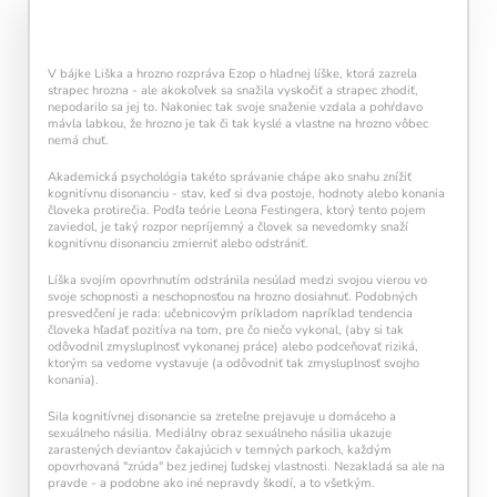
každý deň navyše pomáha vašej mysli zostať
aktívnou a v kondícii.
V bájke Liška a hrozno rozpráva Ezop o hladnej líške, ktorá zazrela
strapec hrozna - ale akokoľvek sa snažila vyskočiť a strapec zhodiť,
nepodarilo sa jej to. Nakoniec tak svoje snaženie vzdala a pohŕdavo
mávla labkou, že hrozno je tak či tak kyslé a vlastne na hrozno vôbec
nemá chuť.
Akademická psychológia takéto správanie chápe ako snahu znížiť
kognitívnu disonanciu - stav, keď si dva postoje, hodnoty alebo konania
človeka protirečia. Podľa teórie Leona Festingera, ktorý tento pojem
zaviedol, je taký rozpor nepríjemný a človek sa nevedomky snaží
kognitívnu disonanciu zmierniť alebo odstrániť.
Kalendár sleduje vašu dennú tréningovú
aktivitu:
Líška svojím opovrhnutím odstránila nesúlad medzi svojou vierou vo
svoje schopnosti a neschopnosťou na hrozno dosiahnuť. Podobných
Modré políčko:
Bez tréningu
presvedčení je rada: učebnicovým príkladom napríklad tendencia
Oranžové políčko:
Farba ukazuje intenzitu
človeka hľadať pozitíva na tom, pre čo niečo vykonal, (aby si tak
tréningu, ako svietivosť žiarovky.
odôvodnil zmysluplnosť vykonanej práce) alebo podceňovať riziká,
1 cvičenie = 20 % intenzity
ktorým sa vedome vystavuje (a odôvodniť tak zmysluplnosť svojho
5 cvičení = 100 % intenzity
konania).
Sila kognitívnej disonancie sa zreteľne prejavuje u domáceho a
1
2
3
4
5
sexuálneho násilia. Mediálny obraz sexuálneho násilia ukazuje
zarastených deviantov čakajúcich v temných parkoch, každým
opovrhovaná "zrúda" bez jedinej ľudskej vlastnosti. Nezakladá sa ale na
pravde - a podobne ako iné nepravdy škodí, a to všetkým.