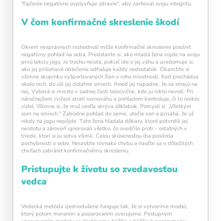
"fajčenie negatívne ovplyvňuje zdravie", aby zachoval svoju integritu.
V čom konfirmačné skreslenie škodí
Okrem nesprávnych rozhodnutí môže konfirmačné skreslenie posilniť
negatívny pohľad na seba. Predstavte si, ako mladá žena vojde na svoju
prvú lekciu jogy. Je trochu neistá, pokiaľ ide o jej váhu a uvedomuje si,
ako jej priliehavé oblečenie odhaľuje každý nedostatok. Okamžite si
všimne skupinku vyšportovaných žien v rohu miestnosti. Keď prechádza
okolo nich, do uší jej doľahne smiech. Ihneď jej napadne, že sa smejú na
nej. Vyberá si miesto v zadnej časti telocvične, kde ju nikto nevidí. Pri
náročnejšom cvičení stratí rovnováhu a pohľadom kontroluje, či to niekto
videl. Všimne si, že muž vedľa skrýva úškľabok. Pomyslí si: „Všetkým
som na smiech." Zabodne pohľad do zeme, utečie von a prisahá, že už
nikdy na jogu nepôjde. Táto žena hľadala dôkazy, ktoré potvrdili jej
neistotu a zároveň ignorovali všetko, čo svedčilo proti - ostatných v
triede, ktorí si ju sotva všimli. Celou skúsenosťou iba posilnila
pochybnosti o sebe. Neurobte rovnakú chybu a naučte sa v dôležitých
chvíľach zabrániť konfirmačnému skresleniu.
Pristupujte k životu so zvedavosťou
vedca
Vedecká metóda zjednodušene funguje tak, že si vytvoríme model,
ktorý potom meraním a pozorovaním overujeme. Postupným