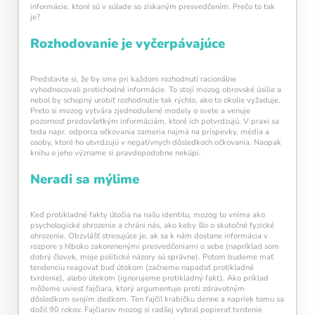
informácie, ktoré sú v súlade so získaným presvedčením. Prečo to tak
je?
Rozhodovanie je vyčerpávajúce
Predstavte si, že by sme pri každom rozhodnutí racionálne
vyhodnocovali protichodné informácie. To stojí mozog obrovské úsilie a
nebol by schopný urobiť rozhodnutie tak rýchlo, ako to okolie vyžaduje.
Preto si mozog vytvára zjednodušené modely o svete a venuje
pozornosť predovšetkým informáciám, ktoré ich potvrdzujú. V praxi sa
teda napr. odporca očkovania zameria najmä na príspevky, média a
osoby, ktoré ho utvrdzujú v negatívnych dôsledkoch očkovania. Naopak
knihu o jeho význame si pravdepodobne nekúpi.
Neradi sa mýlime
Keď protikladné fakty útočia na našu identitu, mozog to vníma ako
psychologické ohrozenie a chráni nás, ako keby šlo o skutočné fyzické
ohrozenie. Obzvlášť stresujúce je, ak sa k nám dostane informácia v
rozpore s hlboko zakorenenými presvedčeniami o sebe (napríklad som
dobrý človek, moje politické názory sú správne). Potom budeme mať
Pravidelný krátky tréning
podporuje
tendenciu reagovať buď útokom (začneme napadať protikladné
neuroplasticitu mozgu
, zlepšuje pozornosť,
tvrdenie), alebo útekom (ignorujeme protikladný fakt). Ako príklad
pamäť aj mentálnu flexibilitu.
môžeme uviesť fajčiara, ktorý argumentuje proti zdravotným
dôsledkom svojím dedkom. Ten fajčil krabičku denne a napriek tomu sa
dožil 90 rokov. Fajčiarov mozog si radšej vybral popierať tvrdenie