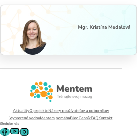
Mgr. Kristína Medalová
Aktuality
O projekte
Názory používateľov a odborníkov
Vytvorené vedou
Mentem pomáha
Blog
Cenník
FAQ
Kontakt
Sledujte nás