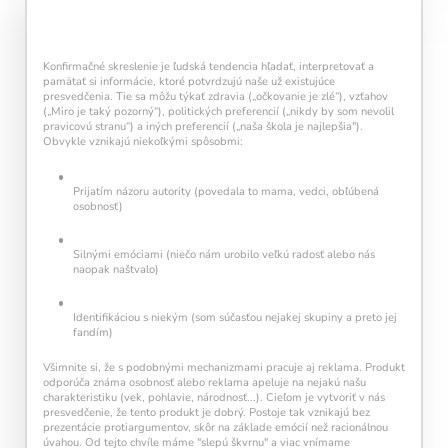
každý deň navyše pomáha vašej mysli zostať
aktívnou a v kondícii.
Konfirmačné skreslenie je ľudská tendencia hľadať, interpretovať a
pamätať si informácie, ktoré potvrdzujú naše už existujúce
presvedčenia. Tie sa môžu týkať zdravia („očkovanie je zlé“), vzťahov
(„Miro je taký pozorný“), politických preferencií („nikdy by som nevolil
pravicovú stranu“) a iných preferencií („naša škola je najlepšia").
Obvykle vznikajú niekoľkými spôsobmi:
Prijatím názoru autority (povedala to mama, vedci, obľúbená
osobnosť)
Kalendár sleduje vašu dennú tréningovú
aktivitu:
Silnými emóciami (niečo nám urobilo veľkú radosť alebo nás
naopak naštvalo)
Modré políčko:
Bez tréningu
Oranžové políčko:
Farba ukazuje intenzitu
tréningu, ako svietivosť žiarovky.
Identifikáciou s niekým (som súčasťou nejakej skupiny a preto jej
1 cvičenie = 20 % intenzity
fandím)
5 cvičení = 100 % intenzity
Všimnite si, že s podobnými mechanizmami pracuje aj reklama. Produkt
odporúča známa osobnosť alebo reklama apeluje na nejakú našu
1
2
3
4
5
charakteristiku (vek, pohlavie, národnosť...). Cieľom je vytvoriť v nás
presvedčenie, že tento produkt je dobrý. Postoje tak vznikajú bez
prezentácie protiargumentov, skôr na základe emócií než racionálnou
úvahou. Od tejto chvíle máme "slepú škvrnu" a viac vnímame