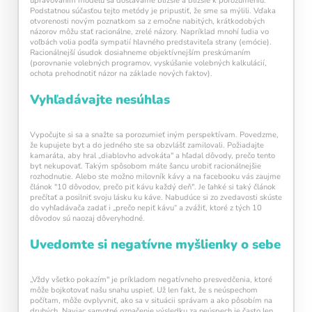
upravovaním modelu sa dostávame bližšie a bližšie k porozumeniu.
Podstatnou súčasťou tejto metódy je pripustiť, že sme sa mýlili. Vďaka
otvorenosti novým poznatkom sa z emočne nabitých, krátkodobých
názorov môžu stať racionálne, zrelé názory. Napríklad mnohí ľudia vo
voľbách volia podľa sympatií hlavného predstaviteľa strany (emócie).
Racionálnejší úsudok dosiahneme objektívnejším preskúmaním
(porovnanie volebných programov, vyskúšanie volebných kalkulácií,
ochota prehodnotiť názor na základe nových faktov).
Vyhľadávajte nesúhlas
Vypočujte si sa a snažte sa porozumieť iným perspektívam. Povedzme,
že kupujete byt a do jedného ste sa obzvlášť zamilovali. Požiadajte
kamaráta, aby hral „diablovho advokáta" a hľadal dôvody, prečo tento
byt nekupovať. Takým spôsobom máte šancu urobiť racionálnejšie
rozhodnutie. Alebo ste možno milovník kávy a na facebooku vás zaujme
článok "10 dôvodov, prečo piť kávu každý deň". Je ľahké si taký článok
prečítať a posilniť svoju lásku ku káve. Nabudúce si zo zvedavosti skúste
do vyhľadávača zadať i „prečo nepiť kávu“ a zvážiť, ktoré z tých 10
dôvodov sú naozaj dôveryhodné.
Uvedomte si negatívne myšlienky o sebe
„Vždy všetko pokazím" je príkladom negatívneho presvedčenia, ktoré
môže bojkotovať našu snahu uspieť. Už len fakt, že s neúspechom
počítam, môže ovplyvniť, ako sa v situácii správam a ako pôsobím na
druhých. Naviac samotné označenie výsledku za neúspech je často len