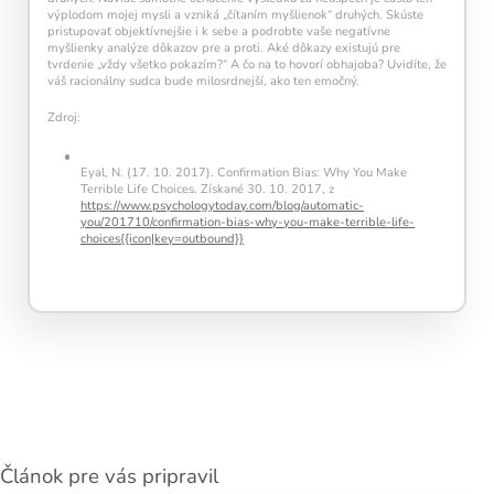
výplodom mojej mysli a vzniká „čítaním myšlienok“ druhých. Skúste
pristupovať objektívnejšie i k sebe a podrobte vaše negatívne
myšlienky analýze dôkazov pre a proti. Aké dôkazy existujú pre
tvrdenie „vždy všetko pokazím?“ A čo na to hovorí obhajoba? Uvidíte, že
váš racionálny sudca bude milosrdnejší, ako ten emočný.
Zdroj:
Eyal, N. (17. 10. 2017). Confirmation Bias: Why You Make
Terrible Life Choices. Získané 30. 10. 2017, z
https://www.psychologytoday.com/blog/automatic-
you/201710/confirmation-bias-why-you-make-terrible-life-
choices{{icon|key=outbound}}
Článok pre vás pripravil