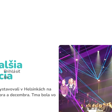
E-mail
Heslo
Zabudli ste heslo?
alšia
Prihlásiť sa
Prihlásiť
cia
sa
ystavovali v Helsinkách na
bra a decembra. Tma bola vo