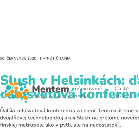
10. ČERVENCE 2020
|
1 MINÚT ČÍTANIA
Slush v Helsinkách: ď
Inšpirované
Časté
celosvetová konferen
vedou
otázky
Ďalšia celosvetová konferencia za nami. Tentokrát sme v
dvojdňovej technologickej akcii Slush na prelome novem
fínskiej metropole ako v pytli, ale na nedostatok…