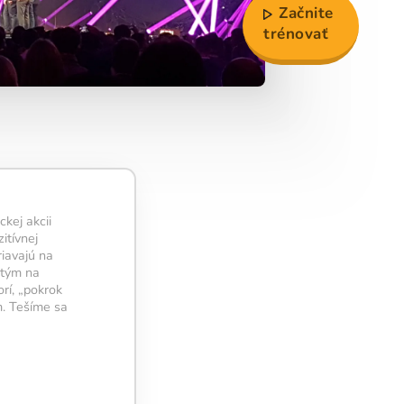
Začnite
trénovať
kej akcii
itívnej
riavajú na
dtým na
rí, „pokrok
m. Tešíme sa