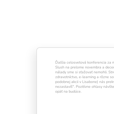
Denní trénink obsahuje 
která dohromady zabero
minut – tento čas je ide
pravidelnost i viditelné
Ďalšia celosvetová konferencia za n
Každé splnené cvičenie
Slush na prelome novembra a decembr
časť vašej
neurónovej s
nálady sme si sťažovať nemohli. Str
Keď dokončíte všetkých 
zdravotníctvo, e-learning a rôzne 
rozsvietí sa žiarovka
– 
podobnej akcii v Lisabone) nás prekv
nezastavíš". Pozitívne ohlasy návšt
úspešne splneného tré
opäť na budúce.
Snažte sa udržať žiarovk
najdlhšie – každý deň
vašej mysli zostať aktív
kondícii.