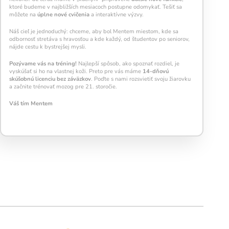
ktoré budeme v najbližších mesiacoch postupne odomykať. Tešiť sa
môžete na
úplne nové cvičenia
a interaktívne výzvy.
Náš cieľ je jednoduchý: chceme, aby bol Mentem miestom, kde sa
odbornosť stretáva s hravosťou a kde každý, od študentov po seniorov,
nájde cestu k bystrejšej mysli.
Pozývame vás na tréning!
Najlepší spôsob, ako spoznať rozdiel, je
vyskúšať si ho na vlastnej koži. Preto pre vás máme
14-dňovú
skúšobnú licenciu bez záväzkov
. Poďte s nami rozsvietiť svoju žiarovku
a začnite trénovať mozog pre 21. storočie.
Váš tím Mentem
Pravidelný krátky tréning
podporuje
neuroplasticitu mozgu
, zlepšuje pozornosť,
pamäť aj mentálnu flexibilitu.