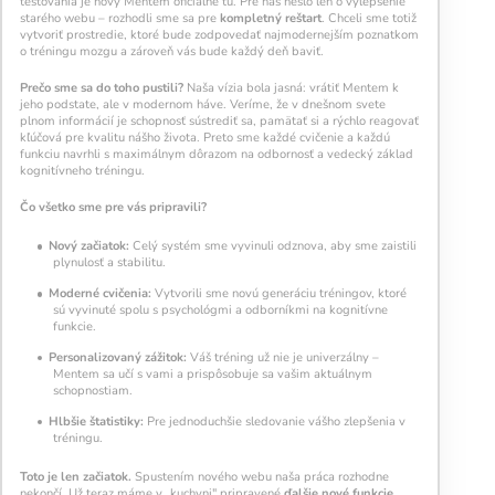
testovania je nový Mentem oficiálne tu. Pre nás nešlo len o vylepšenie
každý deň navyše pomáha vašej mysli zostať
starého webu – rozhodli sme sa pre
kompletný reštart
. Chceli sme totiž
aktívnou a v kondícii.
vytvoriť prostredie, ktoré bude zodpovedať najmodernejším poznatkom
o tréningu mozgu a zároveň vás bude každý deň baviť.
Prečo sme sa do toho pustili?
Naša vízia bola jasná: vrátiť Mentem k
jeho podstate, ale v modernom háve. Veríme, že v dnešnom svete
plnom informácií je schopnosť sústrediť sa, pamätať si a rýchlo reagovať
kľúčová pre kvalitu nášho života. Preto sme každé cvičenie a každú
funkciu navrhli s maximálnym dôrazom na odbornosť a vedecký základ
kognitívneho tréningu.
Čo všetko sme pre vás pripravili?
Kalendár sleduje vašu dennú tréningovú
Nový začiatok:
Celý systém sme vyvinuli odznova, aby sme zaistili
aktivitu:
plynulosť a stabilitu.
Moderné cvičenia:
Vytvorili sme novú generáciu tréningov, ktoré
Modré políčko:
Bez tréningu
sú vyvinuté spolu s psychológmi a odborníkmi na kognitívne
Oranžové políčko:
Farba ukazuje intenzitu
funkcie.
tréningu, ako svietivosť žiarovky.
1 cvičenie = 20 % intenzity
Personalizovaný zážitok:
Váš tréning už nie je univerzálny –
Mentem sa učí s vami a prispôsobuje sa vašim aktuálnym
5 cvičení = 100 % intenzity
schopnostiam.
Hlbšie
štatistiky:
Pre jednoduchšie sledovanie vášho zlepšenia v
1
2
3
4
5
tréningu.
Toto je len začiatok.
Spustením nového webu naša práca rozhodne
nekončí. Už teraz máme v „kuchyni" pripravené
ďalšie nové funkcie
,