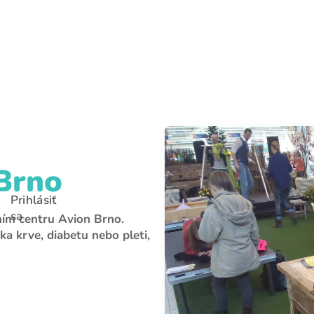
E-mail
Heslo
Zabudli ste heslo?
 Brno
Prihlásiť sa
Prihlásiť
sa
ním centru Avion Brno.
ka krve, diabetu nebo pleti,