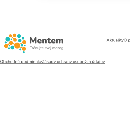
Kalendár sleduje vašu
tréningovú aktivitu:
Aktuality
O p
Modré políčko:
Bez 
Oranžové políčko:
F
Obchodné podmienky
Zásady ochrany osobných údajov
intenzitu tréningu, a
žiarovky.
1 cvičenie = 20 % in
5 cvičení = 100 % in
1
2
3