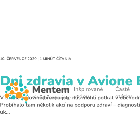
10. ČERVENCE 2020
|
1 MINÚT ČÍTANIA
Dni zdravia v Avione
Inšpirované
Časté
vedou
otázky
V druhé polovině března jste nás mohli potkat v obchod
Probíhalo tam několik akcí na podporu zdraví – diagnosti
uk…