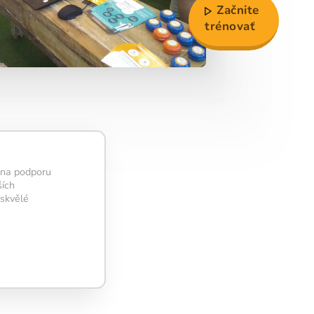
Začnite
trénovať
í na podporu
ších
 skvělé