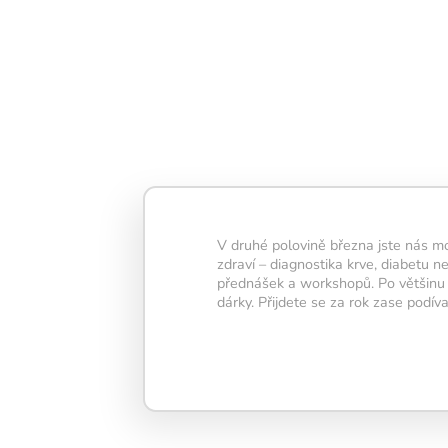
Denní trénink obsahuje 
která dohromady zabero
minut – tento čas je ide
pravidelnost i viditelné
V druhé polovině března jste nás m
Každé splnené cvičenie
zdraví – diagnostika krve, diabetu n
časť vašej
neurónovej s
přednášek a workshopů. Po většinu 
Keď dokončíte všetkých 
dárky. Přijdete se za rok zase podíva
rozsvietí sa žiarovka
– 
úspešne splneného tré
Snažte sa udržať žiarovk
najdlhšie – každý deň
vašej mysli zostať aktív
kondícii.