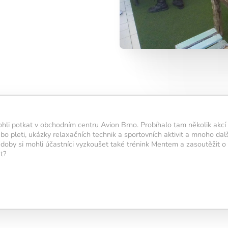
denný tréning?
5 cvičení,
u přibližně 15
ální pro
 výsledky.
ohli potkat v obchodním centru Avion Brno. Probíhalo tam několik akc
 aktivuje novú
ebo pleti, ukázky relaxačních technik a sportovních aktivit a mnoho dal
iete
.
doby si mohli účastníci vyzkoušet také trénink Mentem a zasoutěžit o
5 cvičení,
t?
symbol
ningu.
u svietiť čo
 navyše pomáha
nou a v