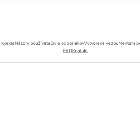
 dennú
rojekte
Názory používateľov a odborníkov
Vytvorené vedou
Mentem p
FAQ
Kontakt
tréningu
arba ukazuje
ko svietivosť
tenzity
tenzity
4
5